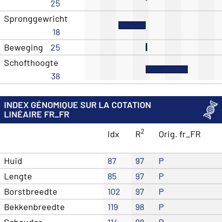
25
Spronggewricht
18
Beweging
25
Schofthoogte
38
INDEX GÉNOMIQUE SUR LA COTATION
LINÉAIRE FR_FR
2
Idx
R
Orig. fr_FR
Huid
87
97
P
Lengte
85
97
P
Borstbreedte
102
97
P
Bekkenbreedte
119
98
P
Schouder
114
98
P