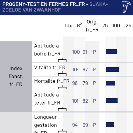
PROGENY-TEST EN FERMES FR_FR -
SJAKA-
ZOELOE VAN ZWAANHOF
Orig.
Idx
R²
75
100
125
fr_FR
Aptitude a
100
91
P
boire fr_FR
Vitalite fr_FR
Index
104
87
P
Fonct.
Mortalite fr_FR
96
79
P
fr_FR
Aptitude a
101
82
P
teter fr_FR
Longueur
gestation
94
99
P
fr_FR