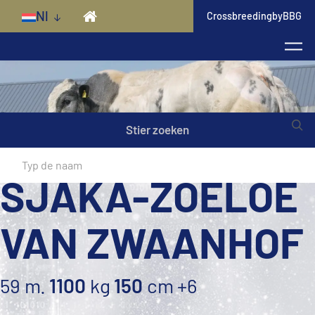
Skip to main content
Nl
CrossbreedingbyBBG
Stier zoeken
SJAKA-ZOELOE
VAN ZWAANHOF
59 m.
1100
kg
150
cm
+6