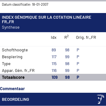
Datum classificatie: 18-01-2007
INDEX GÉNOMIQUE SUR LA COTATION LINÉAIRE
FR_FR
Synthese
2
Idx
R
Orig. fr_FR
Schofthoogte
89
98
P
Bespiering
117
99
P
Type
115
98
P
Appar. Gén. fr_FR
116
99
P
Totaalscore
109
98
P
Commentaar
BEOORDELING