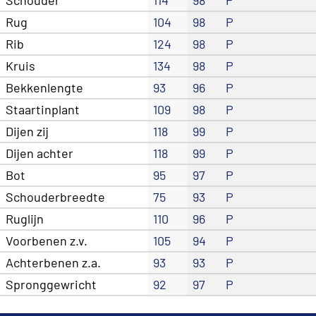
Rug
104
98
P
Rib
124
98
P
Kruis
134
98
P
Bekkenlengte
93
96
P
Staartinplant
109
98
P
Dijen zij
118
99
P
Dijen achter
118
99
P
Bot
95
97
P
Schouderbreedte
75
93
P
Ruglijn
110
96
P
Voorbenen z.v.
105
94
P
Achterbenen z.a.
93
93
P
Spronggewricht
92
97
P