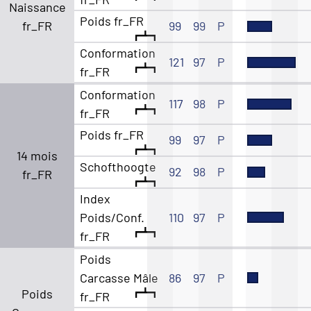
Naissance
Poids fr_FR
fr_FR
99
99
P
Conformation
121
97
P
fr_FR
Conformation
117
98
P
fr_FR
Poids fr_FR
99
97
P
14 mois
Schofthoogte
92
98
P
fr_FR
Index
Poids/Conf.
110
97
P
fr_FR
Poids
Carcasse Mâle
86
97
P
Poids
fr_FR