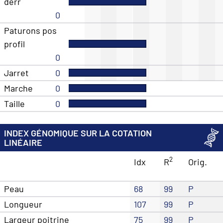
derr
0
Paturons pos
profil
0
Jarret
0
Marche
0
Taille
0
INDEX GÉNOMIQUE SUR LA COTATION
LINÉAIRE
2
Idx
R
Orig.
Peau
68
99
P
Longueur
107
99
P
Largeur poitrine
75
99
P