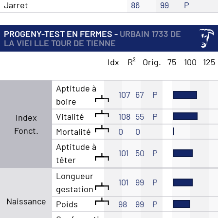
Jarret
86
99
P
PROGENY-TEST EN FERMES -
URBAIN 1733 DE
LA VIEI LLE TOUR DE TIENNE
Idx
R²
Orig.
75
100
125
Aptitude à
107
67
P
boire
Vitalité
108
55
P
Index
Fonct.
Mortalité
0
0
Aptitude à
101
50
P
têter
Longueur
101
99
P
gestation
Naissance
Poids
98
99
P