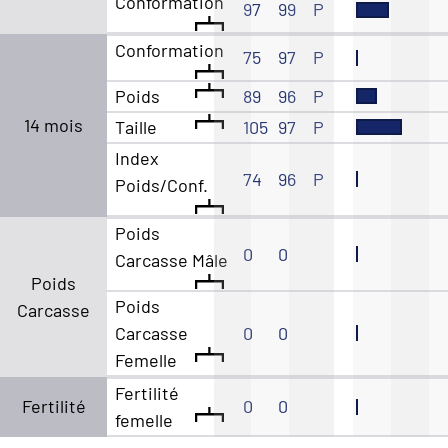
Conformation
97
99
P
Conformation
75
97
P
Poids
89
96
P
14 mois
Taille
105
97
P
Index
74
96
P
Poids/Conf.
Poids
0
0
Carcasse Mâle
Poids
Poids
Carcasse
Carcasse
0
0
Femelle
Fertilité
Fertilité
0
0
femelle