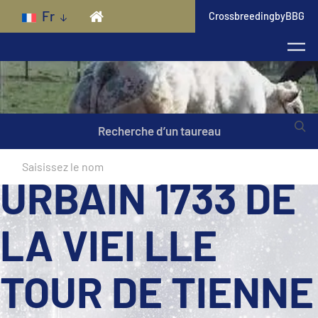
Skip to main content
Fr
CrossbreedingbyBBG
Recherche d’un taureau
URBAIN 1733 DE
LA VIEI LLE
TOUR DE TIENNE