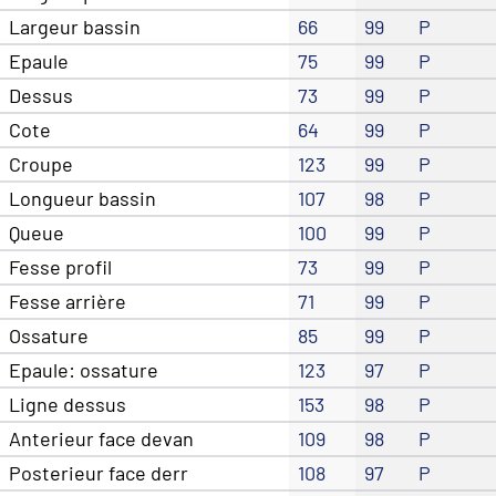
Largeur bassin
66
99
P
Epaule
75
99
P
Dessus
73
99
P
Cote
64
99
P
Croupe
123
99
P
Longueur bassin
107
98
P
Queue
100
99
P
Fesse profil
73
99
P
Fesse arrière
71
99
P
Ossature
85
99
P
Epaule: ossature
123
97
P
Ligne dessus
153
98
P
Anterieur face devan
109
98
P
Posterieur face derr
108
97
P