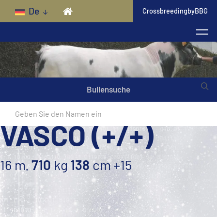
Skip to main content
De
CrossbreedingbyBBG
Bullensuche
VASCO (+/+)
16 m.
710
kg
138
cm
+15