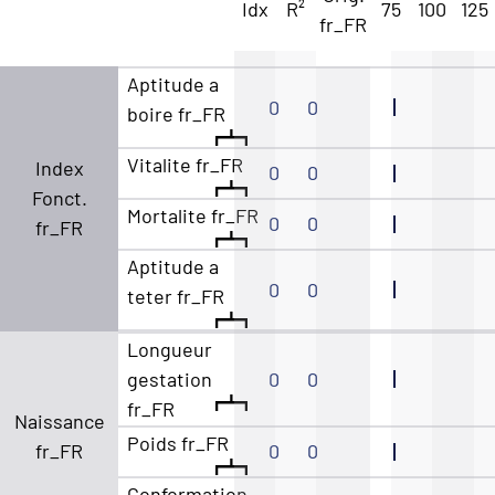
Idx
R²
75
100
125
fr_FR
Aptitude a
0
0
boire fr_FR
Vitalite fr_FR
Index
0
0
Fonct.
Mortalite fr_FR
0
0
fr_FR
Aptitude a
0
0
teter fr_FR
Longueur
gestation
0
0
fr_FR
Naissance
Poids fr_FR
fr_FR
0
0
Conformation