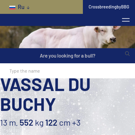
Skip to main content
Ru
CrossbreedingbyBBG
Are you looking for a bull?
VASSAL DU
BUCHY
13 m.
552
kg
122
cm
+3