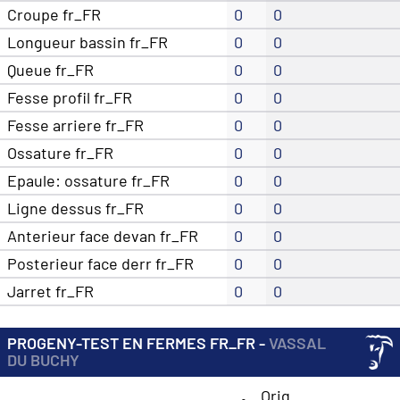
Croupe fr_FR
0
0
Longueur bassin fr_FR
0
0
Queue fr_FR
0
0
Fesse profil fr_FR
0
0
Fesse arriere fr_FR
0
0
Ossature fr_FR
0
0
Epaule: ossature fr_FR
0
0
Ligne dessus fr_FR
0
0
Anterieur face devan fr_FR
0
0
Posterieur face derr fr_FR
0
0
Jarret fr_FR
0
0
PROGENY-TEST EN FERMES FR_FR -
VASSAL
DU BUCHY
Orig.