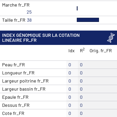
Marche fr_FR
25
Taille fr_FR
38
INDEX GÉNOMIQUE SUR LA COTATION
LINÉAIRE FR_FR
2
Idx
R
Orig. fr_FR
Peau fr_FR
0
0
Longueur fr_FR
0
0
Largeur poitrine fr_FR
0
0
Largeur bassin fr_FR
0
0
Epaule fr_FR
0
0
Dessus fr_FR
0
0
Cote fr_FR
0
0