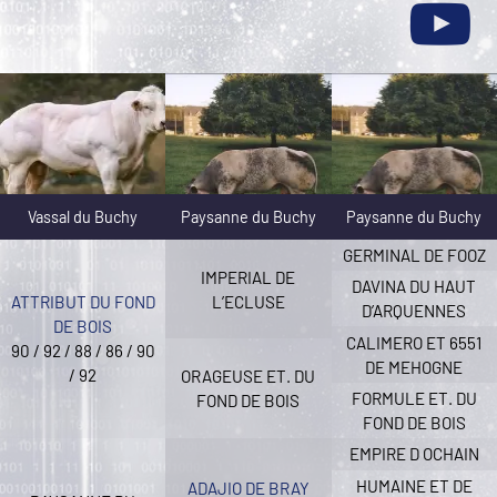
Vassal du Buchy
Paysanne du Buchy
Paysanne du Buchy
GERMINAL DE FOOZ
IMPERIAL DE
DAVINA DU HAUT
L’ECLUSE
ATTRIBUT DU FOND
D’ARQUENNES
DE BOIS
CALIMERO ET 6551
90 / 92 / 88 / 86 / 90
DE MEHOGNE
/ 92
ORAGEUSE ET. DU
FORMULE ET. DU
FOND DE BOIS
FOND DE BOIS
EMPIRE D OCHAIN
HUMAINE ET DE
ADAJIO DE BRAY