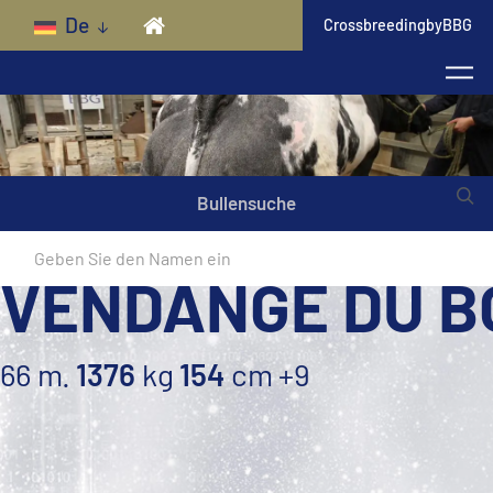
Skip to main content
De
CrossbreedingbyBBG
Bullensuche
VENDANGE DU BO
66 m.
1376
kg
154
cm
+9