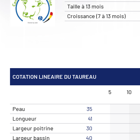
Taille à 13 mois
Croissance (7 à 13 mois)
COTATION LINEAIRE DU TAUREAU
5
10
Peau
35
Longueur
41
Largeur poitrine
30
Largeur bassin
40