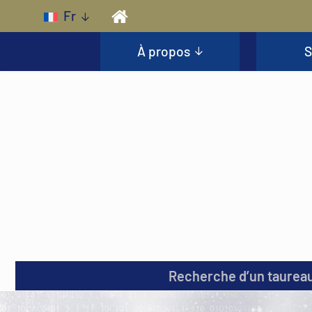
Skip to main content
Fr
À propos
S
Recherche d’un taurea