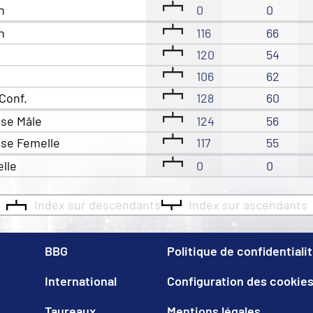
n
0
0
n
116
66
120
54
106
62
Conf.
128
60
sse Mâle
124
56
sse Femelle
117
55
elle
0
0
Index sur descendants
Index sur ascendants
BBG
Politique de confidentiali
International
Configuration des cookie
Taureaux
Mentions légales