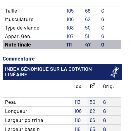
Taille
105
66
G
Musculature
106
62
G
Type de viande
108
50
G
Appar. Gén.
107
51
G
Note finale
111
47
G
Commentaire
INDEX GÉNOMIQUE SUR LA COTATION
LINÉAIRE
2
Idx
R
Orig.
Peau
113
50
G
Longueur
106
62
G
Largeur poitrine
110
66
G
Largeur bassin
116
65
G