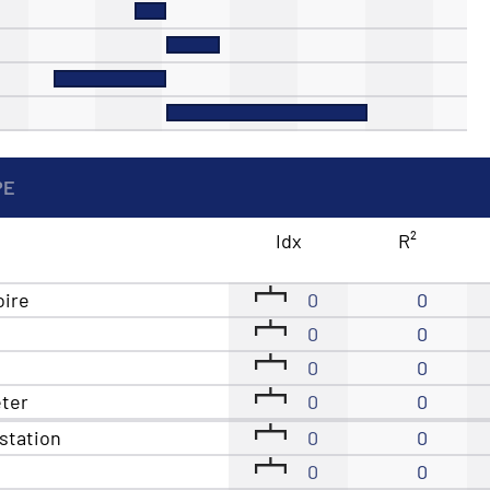
PE
Idx
R²
oire
0
0
0
0
0
0
êter
0
0
station
0
0
0
0