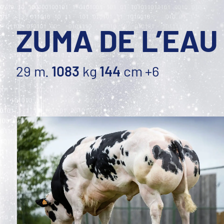
ZUMA DE L’EAU
29 m.
1083
kg
144
cm
+6