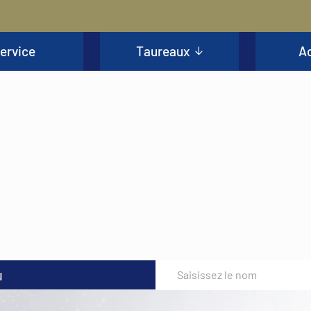
ervice
Taureaux
Ac
u