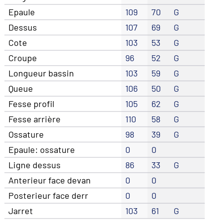
Epaule
109
70
G
Dessus
107
69
G
Cote
103
53
G
Croupe
96
52
G
Longueur bassin
103
59
G
Queue
106
50
G
Fesse profil
105
62
G
Fesse arrière
110
58
G
Ossature
98
39
G
Epaule: ossature
0
0
Ligne dessus
86
33
G
Anterieur face devan
0
0
Posterieur face derr
0
0
Jarret
103
61
G