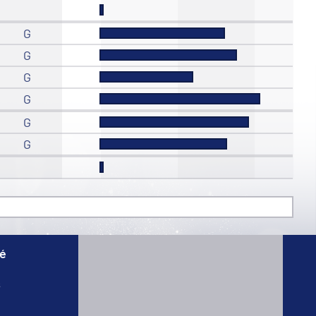
G
G
G
G
G
G
té
s