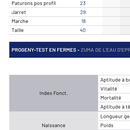
Paturons pos profil
23
Jarret
29
Marche
18
Taille
40
PROGENY-TEST EN FERMES -
ZUMA DE L'EAU D'EP
Aptitude à b
Vitalité
Index Fonct.
Mortalité
Aptitude à t
Longueur ge
Naissance
Poids