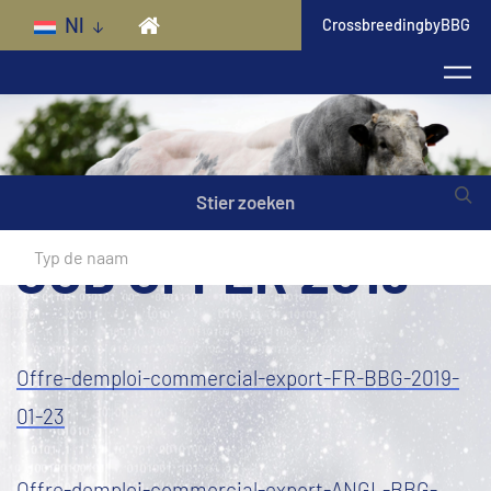
Skip to main content
Nl
CrossbreedingbyBBG
Stier zoeken
JOB OFFER 2019
Offre-demploi-commercial-export-FR-BBG-2019-
01-23
Offre-demploi-commercial-export-ANGL-BBG-