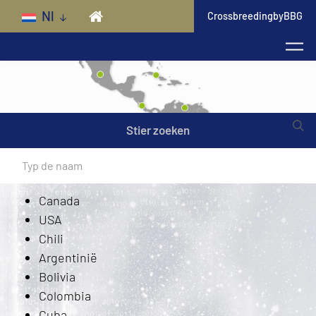
Skip to main content
Nl
CrossbreedingbyBBG
Stier zoeken
Amerika
Canada
USA
Chili
Argentinië
Bolivia
Colombia
Cuba