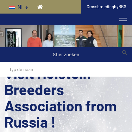
Skip to main content
Nl
CrossbreedingbyBBG
Stier zoeken
Visit Holstein
Breeders
Association from
Russia !