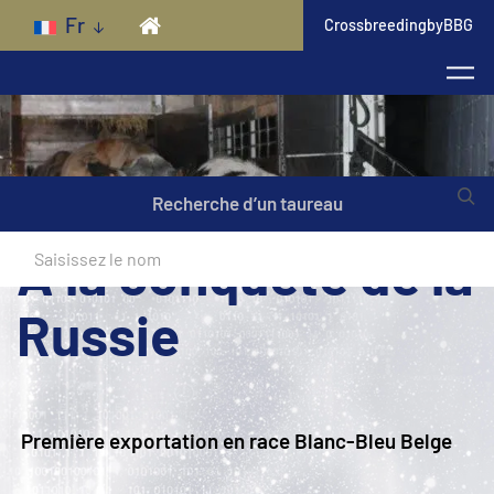
Skip to main content
Fr
CrossbreedingbyBBG
Recherche d’un taureau
A la conquête de la
Russie
Première exportation en race Blanc-Bleu Belge