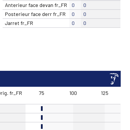
Anterieur face devan fr_FR
0
0
Posterieur face derr fr_FR
0
0
Jarret fr_FR
0
0
rig. fr_FR
75
100
125