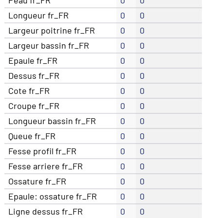
Longueur fr_FR
0
0
Largeur poitrine fr_FR
0
0
Largeur bassin fr_FR
0
0
Epaule fr_FR
0
0
Dessus fr_FR
0
0
Cote fr_FR
0
0
Croupe fr_FR
0
0
Longueur bassin fr_FR
0
0
Queue fr_FR
0
0
Fesse profil fr_FR
0
0
Fesse arriere fr_FR
0
0
Ossature fr_FR
0
0
Epaule: ossature fr_FR
0
0
Ligne dessus fr_FR
0
0