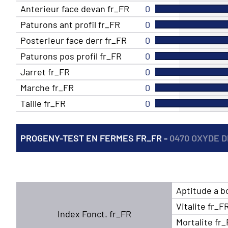
Anterieur face devan fr_FR
0
Paturons ant profil fr_FR
0
Posterieur face derr fr_FR
0
Paturons pos profil fr_FR
0
Jarret fr_FR
0
Marche fr_FR
0
Taille fr_FR
0
PROGENY-TEST EN FERMES FR_FR -
0470 OXYDE D
Aptitude a b
Vitalite fr_F
Index Fonct. fr_FR
Mortalite fr