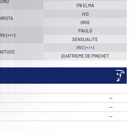
RUNO
178 ELMA
IVO
HRISTA
GRIS
PAULO
IX (+/+)
SENSUALITE
IRIS (+/+)
 ASTUCE
QUATRIEME DE PINCHET
—
—
R
—