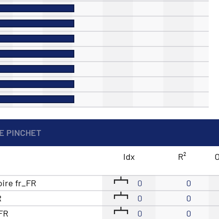
E PINCHET
Idx
R²
O
oire fr_FR
0
0
R
0
0
_FR
0
0