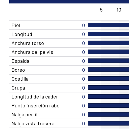
5
10
Piel
0
Longitud
0
Anchura torso
0
Anchura del pelvis
0
Espalda
0
Dorso
0
Costilla
0
Grupa
0
Longitud de la cader
0
Punto inserción rabo
0
Nalga perfil
0
Nalga vista trasera
0