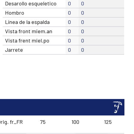
Desarollo esqueletico
0
0
Hombro
0
0
Línea de la espalda
0
0
Vista front miem.an
0
0
Vista frent miel.po
0
0
Jarrete
0
0
rig. fr_FR
75
100
125