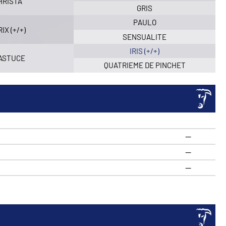
HRISTA
GRIS
PAULO
IX (+/+)
SENSUALITE
IRIS (+/+)
 ASTUCE
QUATRIEME DE PINCHET
—
—
R
—