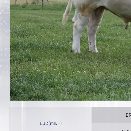
B
DUC (mh/+)