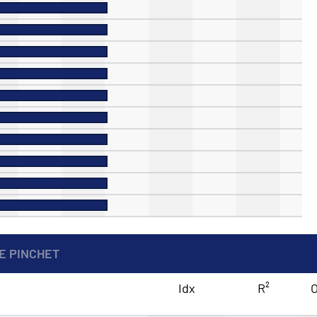
E PINCHET
Idx
R²
O