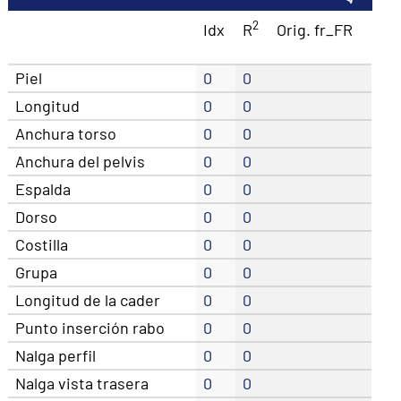
2
Idx
R
Orig. fr_FR
Piel
0
0
Longitud
0
0
Anchura torso
0
0
Anchura del pelvis
0
0
Espalda
0
0
Dorso
0
0
Costilla
0
0
Grupa
0
0
Longitud de la cader
0
0
Punto inserción rabo
0
0
Nalga perfil
0
0
Nalga vista trasera
0
0