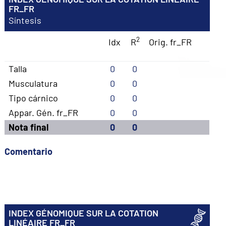
FR_FR
Síntesis
2
Idx
R
Orig. fr_FR
Talla
0
0
Musculatura
0
0
Tipo cárnico
0
0
Appar. Gén. fr_FR
0
0
Nota final
0
0
Comentario
INDEX GÉNOMIQUE SUR LA COTATION
LINÉAIRE FR_FR