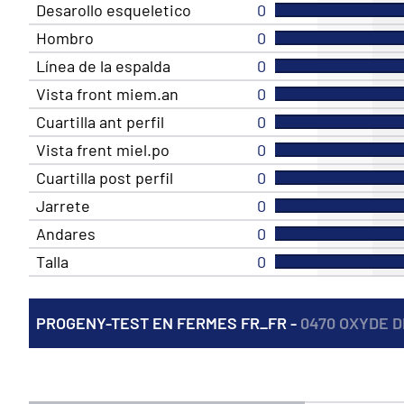
Desarollo esqueletico
0
Hombro
0
Línea de la espalda
0
Vista front miem.an
0
Cuartilla ant perfil
0
Vista frent miel.po
0
Cuartilla post perfil
0
Jarrete
0
Andares
0
Talla
0
PROGENY-TEST EN FERMES FR_FR -
0470 OXYDE D