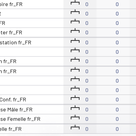
oire fr_FR
0
0
R
0
0
_FR
0
0
eter fr_FR
0
0
station fr_FR
0
0
0
0
n fr_FR
0
0
n fr_FR
0
0
0
0
0
0
Conf. fr_FR
0
0
se Mâle fr_FR
0
0
se Femelle fr_FR
0
0
elle fr_FR
0
0