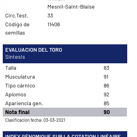
Mesnil-Saint-Blaise
Circ.Test.
33
Código de
11406
semillas
EVALUACION DEL TORO
Síntesis
Talla
83
Musculatura
91
Tipo cárnico
86
Aplomos
92
Apariencia gen.
85
Nota final
90
Clasificación fecha: 03-03-2021
INDEX GÉNOMIQUE SUR LA COTATION LINÉAIRE