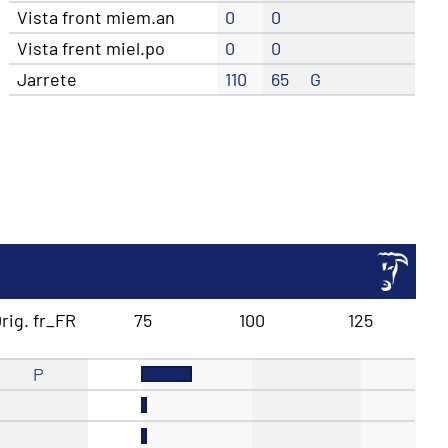
Vista front miem.an
0
0
Vista frent miel.po
0
0
Jarrete
110
65
G
rig. fr_FR
75
100
125
P