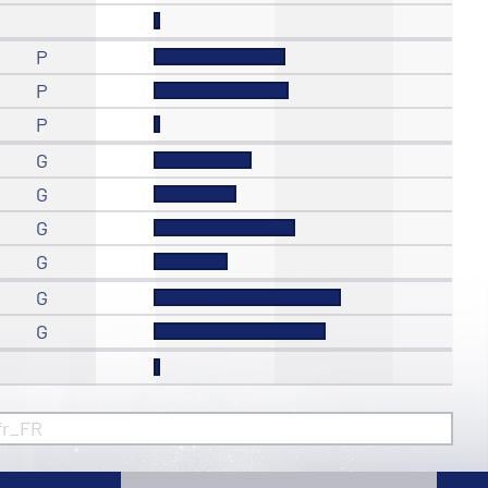
P
P
P
G
G
G
G
G
G
fr_FR