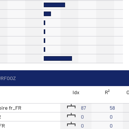
URFOOZ
Idx
R²
O
oire fr_FR
87
58
R
0
0
_FR
0
0