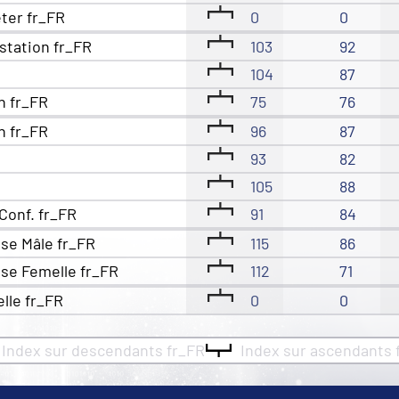
eter fr_FR
0
0
station fr_FR
103
92
104
87
n fr_FR
75
76
n fr_FR
96
87
93
82
105
88
Conf. fr_FR
91
84
se Mâle fr_FR
115
86
se Femelle fr_FR
112
71
elle fr_FR
0
0
Index sur descendants fr_FR
Index sur ascendants 