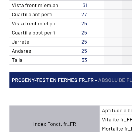
Vista front miem.an
31
Cuartilla ant perfil
27
Vista frent miel.po
25
Cuartilla post perfil
25
Jarrete
25
Andares
25
Talla
33
PROGENY-TEST EN FERMES FR_FR -
ABSOLU DE F
Aptitude a b
Vitalite fr_F
Index Fonct. fr_FR
Mortalite fr