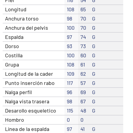
Longitud
108
65
G
Anchura torso
98
70
G
Anchura del pelvis
100
70
G
Espalda
97
74
G
Dorso
93
73
G
Costilla
100
60
G
Grupa
108
61
G
Longitud de la cader
109
62
G
Punto inserción rabo
117
57
G
Nalga perfil
96
69
G
Nalga vista trasera
98
67
G
Desarollo esqueletico
115
48
G
Hombro
0
0
Línea de la espalda
97
41
G