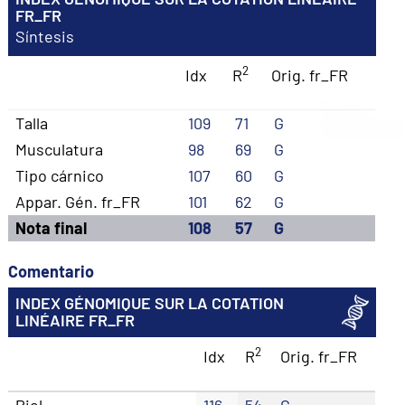
FR_FR
Síntesis
2
Idx
R
Orig. fr_FR
Talla
109
71
G
Musculatura
98
69
G
Tipo cárnico
107
60
G
Appar. Gén. fr_FR
101
62
G
Nota final
108
57
G
Comentario
INDEX GÉNOMIQUE SUR LA COTATION
LINÉAIRE FR_FR
2
Idx
R
Orig. fr_FR
Piel
116
54
G