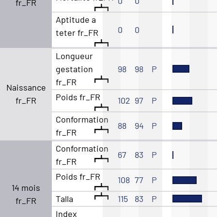
0
0
fr_FR
Aptitude a
0
0
teter fr_FR
Longueur
gestation
98
98
P
fr_FR
Naissance
Poids fr_FR
fr_FR
102
97
P
Conformation
88
94
P
fr_FR
Conformation
67
83
P
fr_FR
Poids fr_FR
108
77
P
14 mois
Talla
115
83
P
fr_FR
Index