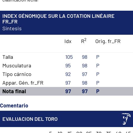
INDEX GÉNOMIQUE SUR LA COTATION LINÉAIRE
FR_FR
Síntesis
2
Idx
R
Orig. fr_FR
Talla
105
98
P
Musculatura
95
98
P
Tipo cárnico
92
97
P
Appar. Gén. fr_FR
97
98
P
Nota final
97
97
P
Comentario
EVALUACION DEL TORO