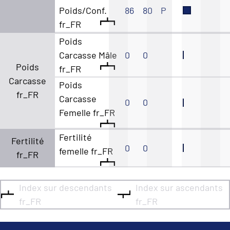
Poids/Conf.
86
80
P
fr_FR
Poids
Carcasse Mâle
0
0
Poids
fr_FR
Carcasse
Poids
fr_FR
Carcasse
0
0
Femelle fr_FR
Fertilité
Fertilité
0
0
femelle fr_FR
fr_FR
Index sur descendants
Index sur ascendants
fr_FR
fr_FR