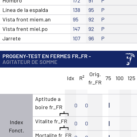
Hombro
172
91
P
Línea de la espalda
138
95
P
Vista front miem.an
95
92
P
Vista frent miel.po
147
92
P
Jarrete
107
96
P
PROGENY-TEST EN FERMES FR_FR -
AGITATEUR DE SOMME
Orig.
Idx
R²
75
100
125
fr_FR
Aptitude a
0
0
boire fr_FR
Vitalite fr_FR
Index
0
0
Fonct.
Mortalite fr_FR