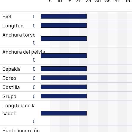
5
10
15
20
25
30
35
40
45
Piel
0
Longitud
0
Anchura torso
0
Anchura del pelvis
0
Espalda
0
Dorso
0
Costilla
0
Grupa
0
Longitud de la
cader
0
Punto inserción