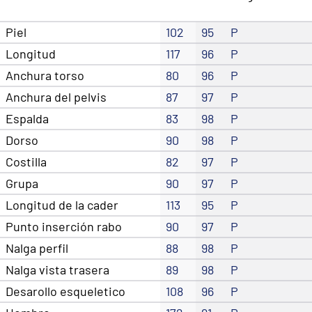
Piel
102
95
P
Longitud
117
96
P
Anchura torso
80
96
P
Anchura del pelvis
87
97
P
Espalda
83
98
P
Dorso
90
98
P
Costilla
82
97
P
Grupa
90
97
P
Longitud de la cader
113
95
P
Punto inserción rabo
90
97
P
Nalga perfil
88
98
P
Nalga vista trasera
89
98
P
Desarollo esqueletico
108
96
P