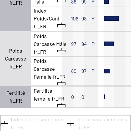
Talla
86
99
P
fr_FR
Index
Poids/Conf.
108
98
P
fr_FR
Poids
Carcasse Mâle
97
94
P
Poids
fr_FR
Carcasse
Poids
fr_FR
Carcasse
89
97
P
Femelle fr_FR
Fertilité
Fertilité
0
0
femelle fr_FR
fr_FR
Index sur descendants
Index sur ascendants
fr_FR
fr_FR