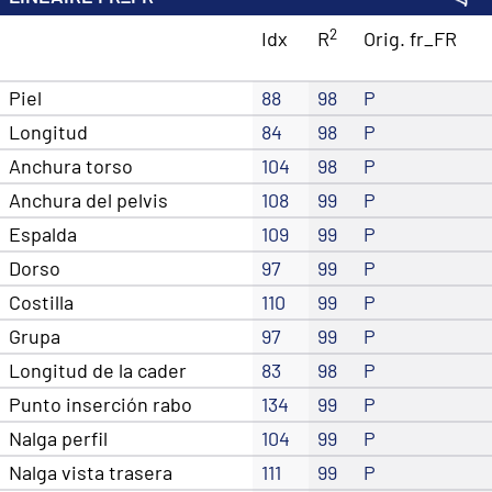
2
Idx
R
Orig. fr_FR
Piel
88
98
P
Longitud
84
98
P
Anchura torso
104
98
P
Anchura del pelvis
108
99
P
Espalda
109
99
P
Dorso
97
99
P
Costilla
110
99
P
Grupa
97
99
P
Longitud de la cader
83
98
P
Punto inserción rabo
134
99
P
Nalga perfil
104
99
P
Nalga vista trasera
111
99
P