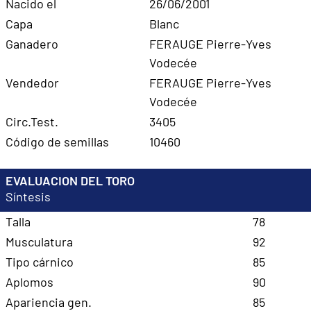
Nacido el
26/06/2001
Capa
Blanc
Ganadero
FERAUGE Pierre-Yves
Vodecée
Vendedor
FERAUGE Pierre-Yves
Vodecée
Circ.Test.
3405
Código de semillas
10460
EVALUACION DEL TORO
Síntesis
Talla
78
Musculatura
92
Tipo cárnico
85
Aplomos
90
Apariencia gen.
85