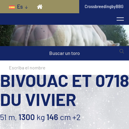
Skip to main content
Es
CrossbreedingbyBBG
Buscar un toro
BIVOUAC ET 0718
DU VIVIER
51 m.
1300
kg
146
cm
+2