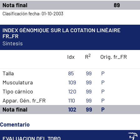
Nota final
89
Clasificación fecha: 01-10-2003
INDEX GÉNOMIQUE SUR LA COTATION LINÉAIRE
FR_FR
Síntesis
2
Idx
R
Orig. fr_FR
Talla
85
99
P
Musculatura
109
99
P
Tipo cárnico
120
99
P
Appar. Gén. fr_FR
110
99
P
Nota final
102
99
P
Comentario
EVALUACION DEL TORO