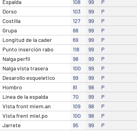
Espalda
108
99
P
Dorso
103
99
P
Costilla
127
99
P
Grupa
88
99
P
Longitud de la cader
69
99
P
Punto inserción rabo
118
99
P
Nalga perfil
98
99
P
Nalga vista trasera
100
99
P
Desarollo esqueletico
99
99
P
Hombro
81
98
P
Línea de la espalda
70
99
P
Vista front miem.an
109
98
P
Vista frent miel.po
100
98
P
Jarrete
95
99
P