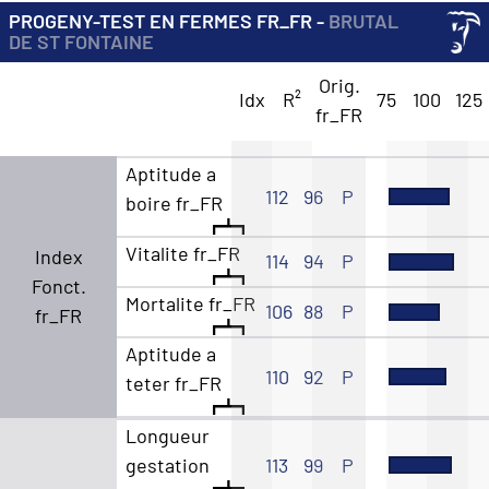
PROGENY-TEST EN FERMES FR_FR -
BRUTAL
DE ST FONTAINE
Orig.
Idx
R²
75
100
125
fr_FR
Aptitude a
112
96
P
boire fr_FR
Vitalite fr_FR
Index
114
94
P
Fonct.
Mortalite fr_FR
106
88
P
fr_FR
Aptitude a
110
92
P
teter fr_FR
Longueur
gestation
113
99
P