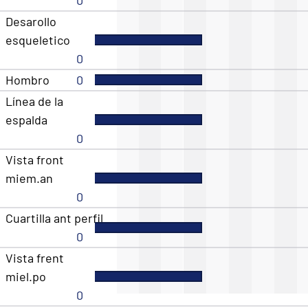
Desarollo
esqueletico
0
Hombro
0
Línea de la
espalda
0
Vista front
miem.an
0
Cuartilla ant perfil
0
Vista frent
miel.po
0