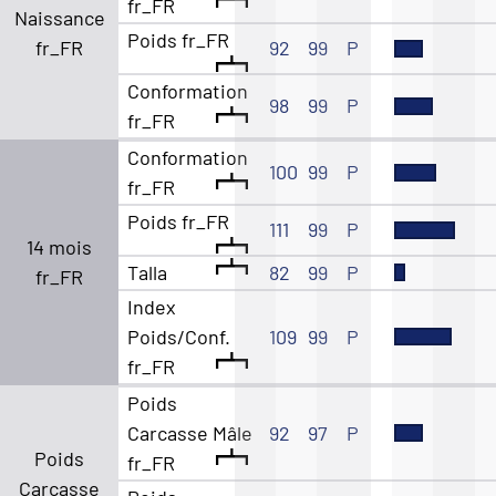
fr_FR
Naissance
Poids fr_FR
fr_FR
92
99
P
Conformation
98
99
P
fr_FR
Conformation
100
99
P
fr_FR
Poids fr_FR
111
99
P
14 mois
Talla
82
99
P
fr_FR
Index
Poids/Conf.
109
99
P
fr_FR
Poids
Carcasse Mâle
92
97
P
Poids
fr_FR
Carcasse