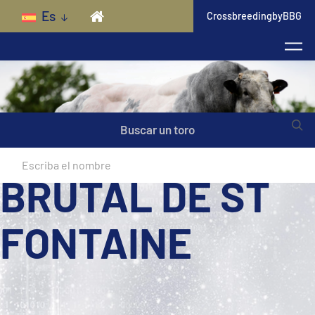
Skip to main content
Es
CrossbreedingbyBBG
Buscar un toro
BRUTAL DE ST
FONTAINE