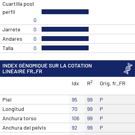
Cuartilla post
perfil
0
Jarrete
0
Andares
0
Talla
0
INDEX GÉNOMIQUE SUR LA COTATION
LINÉAIRE FR_FR
2
Idx
R
Orig. fr_FR
Piel
95
99
P
Longitud
70
99
P
Anchura torso
106
99
P
Anchura del pelvis
92
99
P