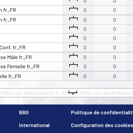
0
0
n fr_FR
0
0
n fr_FR
0
0
0
0
0
0
Conf. fr_FR
0
0
se Mâle fr_FR
0
0
se Femelle fr_FR
0
0
elle fr_FR
0
0
Index sur descendants fr_FR
Index sur ascendants 
BBG
Politique de confidentiali
International
Configuration des cookie