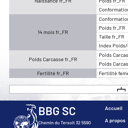
Naissance fr_FR
Poids fr_FR
Conformatio
Conformatio
Poids fr_FR
14 mois fr_FR
Taille fr_FR
Index Poids/
Poids Carcas
Poids Carcasse fr_FR
Poids Carcas
Fertilité fr_FR
Fertilité fem
BBG SC
Accueil
A propos
Chemin du Tersoit 32 5590