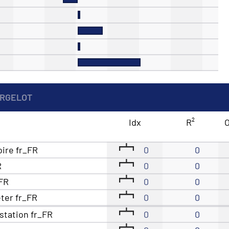
ORGELOT
Idx
R²
O
oire fr_FR
0
0
R
0
0
_FR
0
0
eter fr_FR
0
0
station fr_FR
0
0