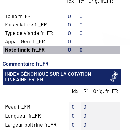
Idx
R
Orig. fr_FR
Taille fr_FR
0
0
Musculature fr_FR
0
0
Type de viande fr_FR
0
0
Appar. Gén. fr_FR
0
0
Note finale fr_FR
0
0
Commentaire fr_FR
INDEX GÉNOMIQUE SUR LA COTATION
LINÉAIRE FR_FR
2
Idx
R
Orig. fr_FR
Peau fr_FR
0
0
Longueur fr_FR
0
0
Largeur poitrine fr_FR
0
0