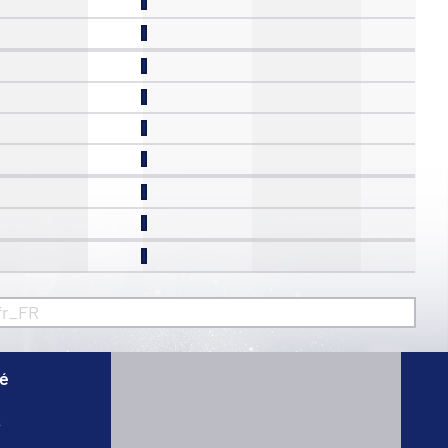
fr_FR
té
s