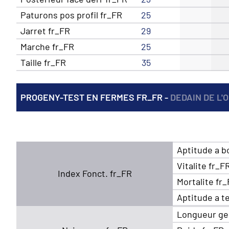
Paturons pos profil fr_FR
25
Jarret fr_FR
29
Marche fr_FR
25
Taille fr_FR
35
PROGENY-TEST EN FERMES FR_FR -
DEDAIN DE L'
Aptitude a b
Vitalite fr_F
Index Fonct. fr_FR
Mortalite fr
Aptitude a t
Longueur ge