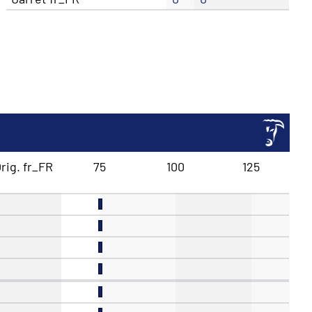
rig. fr_FR
75
100
125