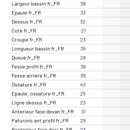
Largeur bassin fr_FR
38
Epaule fr_FR
33
Dessus fr_FR
32
Cote fr_FR
21
Croupe fr_FR
23
Longueur bassin fr_FR
39
Queue fr_FR
28
Fesse profil fr_FR
38
Fesse arriere fr_FR
39
Ossature fr_FR
43
Epaule: ossature fr_FR
25
Ligne dessus fr_FR
23
Anterieur face devan fr_FR
31
Paturons ant profil fr_FR
29
Posterieur face derr fr_FR
23