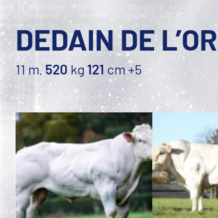
DEDAIN DE L’O
11 m.
520
kg
121
cm
+5