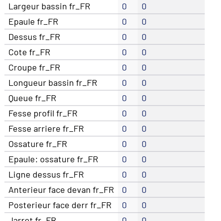
Largeur bassin fr_FR
0
0
Epaule fr_FR
0
0
Dessus fr_FR
0
0
Cote fr_FR
0
0
Croupe fr_FR
0
0
Longueur bassin fr_FR
0
0
Queue fr_FR
0
0
Fesse profil fr_FR
0
0
Fesse arriere fr_FR
0
0
Ossature fr_FR
0
0
Epaule: ossature fr_FR
0
0
Ligne dessus fr_FR
0
0
Anterieur face devan fr_FR
0
0
Posterieur face derr fr_FR
0
0
Jarret fr_FR
0
0