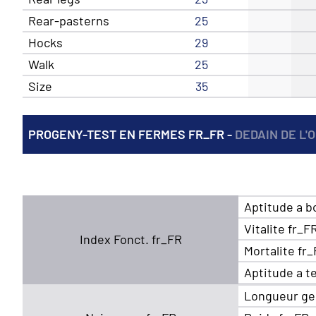
Rear-pasterns
25
Hocks
29
Walk
25
Size
35
PROGENY-TEST EN FERMES FR_FR -
DEDAIN DE L'
Aptitude a b
Vitalite fr_F
Index Fonct. fr_FR
Mortalite fr
Aptitude a t
Longueur ge