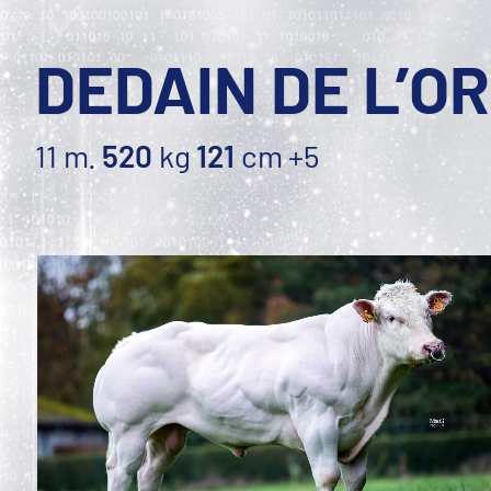
DEDAIN DE L’O
11 m.
520
kg
121
cm
+5