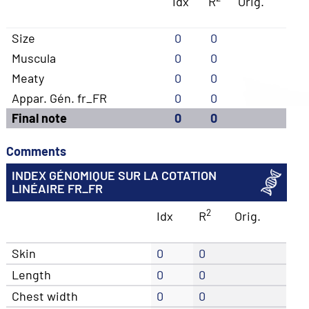
Idx
R
Orig.
Size
0
0
Muscula
0
0
Meaty
0
0
Appar. Gén. fr_FR
0
0
Final note
0
0
Comments
INDEX GÉNOMIQUE SUR LA COTATION
LINÉAIRE FR_FR
2
Idx
R
Orig.
Skin
0
0
Length
0
0
Chest width
0
0