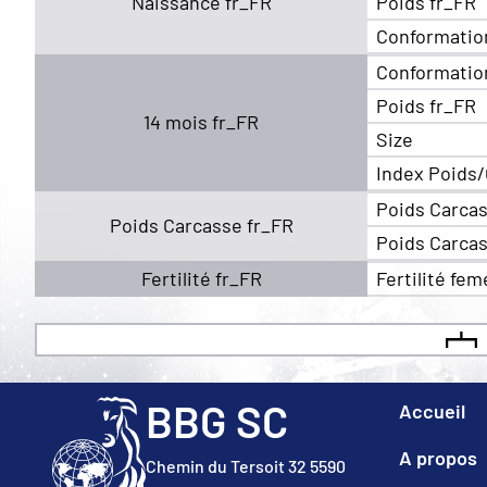
Naissance fr_FR
Poids fr_FR
Conformatio
Conformatio
Poids fr_FR
14 mois fr_FR
Size
Index Poids/
Poids Carcas
Poids Carcasse fr_FR
Poids Carcas
Fertilité fr_FR
Fertilité fem
BBG SC
Accueil
A propos
Chemin du Tersoit 32 5590