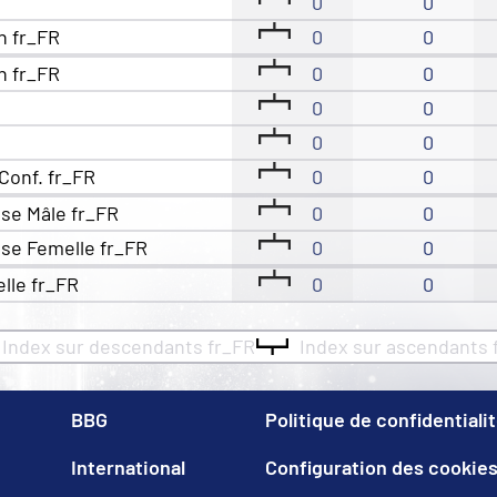
0
0
n fr_FR
0
0
n fr_FR
0
0
0
0
0
0
Conf. fr_FR
0
0
se Mâle fr_FR
0
0
se Femelle fr_FR
0
0
elle fr_FR
0
0
Index sur descendants fr_FR
Index sur ascendants 
BBG
Politique de confidentiali
International
Configuration des cookie