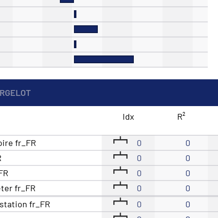
ORGELOT
Idx
R²
oire fr_FR
0
0
R
0
0
_FR
0
0
eter fr_FR
0
0
station fr_FR
0
0