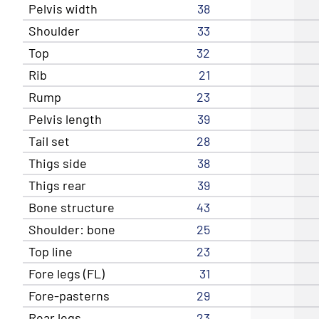
Pelvis width
38
Shoulder
33
Top
32
Rib
21
Rump
23
Pelvis length
39
Tail set
28
Thigs side
38
Thigs rear
39
Bone structure
43
Shoulder: bone
25
Top line
23
Fore legs (FL)
31
Fore-pasterns
29
Rear legs
23