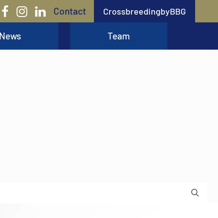
Contact
CrossbreedingbyBBG
News
Team