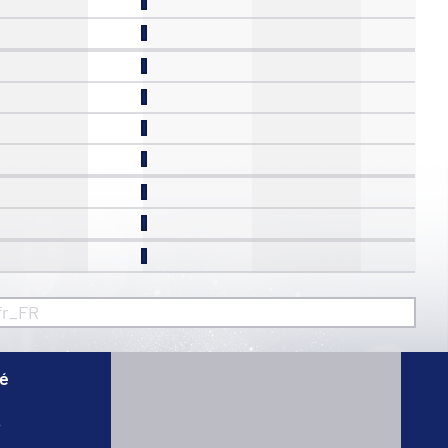
fr_FR
té
s