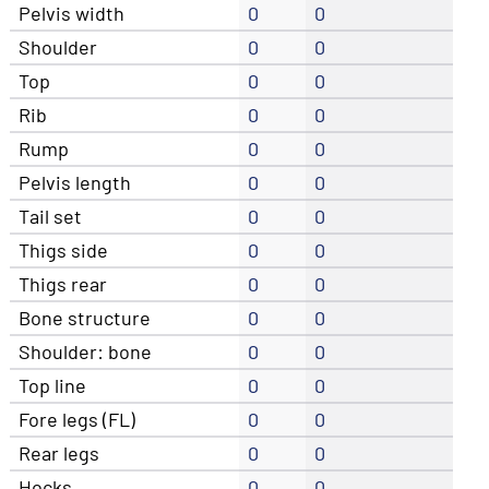
Pelvis width
0
0
Shoulder
0
0
Top
0
0
Rib
0
0
Rump
0
0
Pelvis length
0
0
Tail set
0
0
Thigs side
0
0
Thigs rear
0
0
Bone structure
0
0
Shoulder: bone
0
0
Top line
0
0
Fore legs (FL)
0
0
Rear legs
0
0
Hocks
0
0