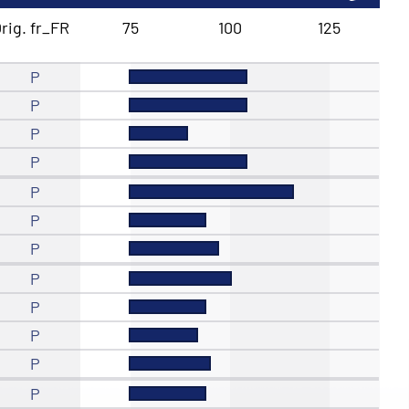
rig. fr_FR
75
100
125
P
P
P
P
P
P
P
P
P
P
P
P