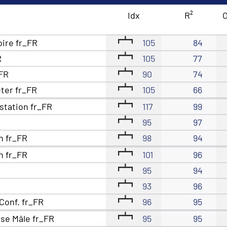
Idx
R²
O
oire fr_FR
105
84
R
105
77
_FR
90
74
eter fr_FR
105
66
station fr_FR
117
99
95
97
n fr_FR
98
94
n fr_FR
101
96
95
94
93
96
Conf. fr_FR
96
95
se Mâle fr_FR
95
95