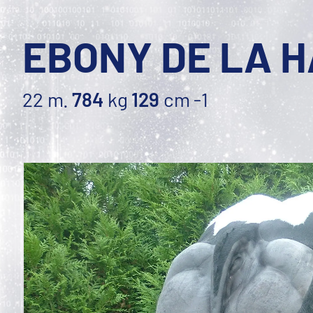
EBONY DE LA 
22 m.
784
kg
129
cm
-1