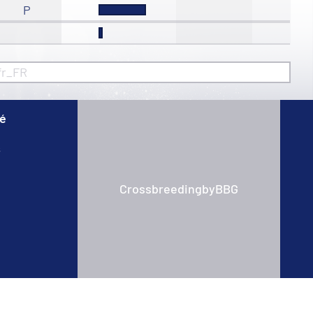
P
fr_FR
té
s
CrossbreedingbyBBG