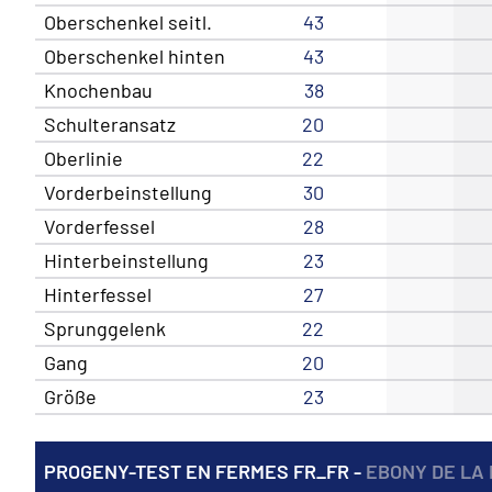
Oberschenkel seitl.
43
Oberschenkel hinten
43
Knochenbau
38
Schulteransatz
20
Oberlinie
22
Vorderbeinstellung
30
Vorderfessel
28
Hinterbeinstellung
23
Hinterfessel
27
Sprunggelenk
22
Gang
20
Größe
23
PROGENY-TEST EN FERMES FR_FR -
EBONY DE LA