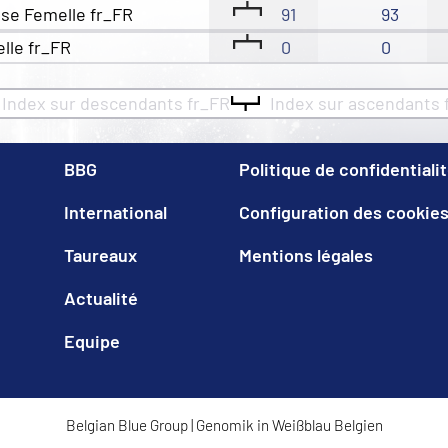
se Femelle fr_FR
91
93
elle fr_FR
0
0
Index sur descendants fr_FR
Index sur ascendants 
BBG
Politique de confidentiali
International
Configuration des cookie
Taureaux
Mentions légales
Actualité
Equipe
Belgian Blue Group
|
Genomik in Weißblau Belgien