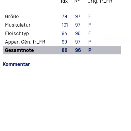
Idx
R
Orig. fr_FR
Größe
79
97
P
Muskulatur
101
97
P
Fleischtyp
94
96
P
Appar. Gén. fr_FR
99
97
P
Gesamtnote
86
96
P
Kommentar