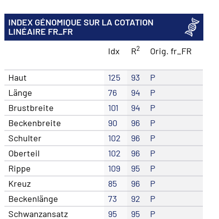
INDEX GÉNOMIQUE SUR LA COTATION
LINÉAIRE FR_FR
2
Idx
R
Orig. fr_FR
Haut
125
93
P
Länge
76
94
P
Brustbreite
101
94
P
Beckenbreite
90
96
P
Schulter
102
96
P
Oberteil
102
96
P
Rippe
109
95
P
Kreuz
85
96
P
Beckenlänge
73
92
P
Schwanzansatz
95
95
P