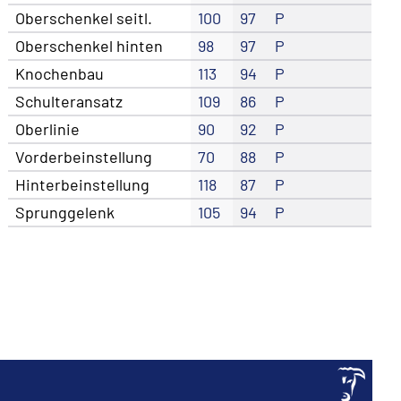
Oberschenkel seitl.
100
97
P
Oberschenkel hinten
98
97
P
Knochenbau
113
94
P
Schulteransatz
109
86
P
Oberlinie
90
92
P
Vorderbeinstellung
70
88
P
Hinterbeinstellung
118
87
P
Sprunggelenk
105
94
P