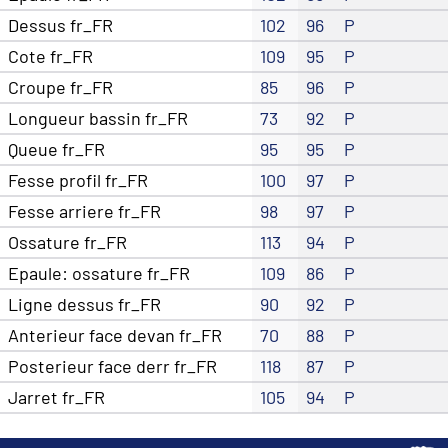
Dessus fr_FR
102
96
P
Cote fr_FR
109
95
P
Croupe fr_FR
85
96
P
Longueur bassin fr_FR
73
92
P
Queue fr_FR
95
95
P
Fesse profil fr_FR
100
97
P
Fesse arriere fr_FR
98
97
P
Ossature fr_FR
113
94
P
Epaule: ossature fr_FR
109
86
P
Ligne dessus fr_FR
90
92
P
Anterieur face devan fr_FR
70
88
P
Posterieur face derr fr_FR
118
87
P
Jarret fr_FR
105
94
P