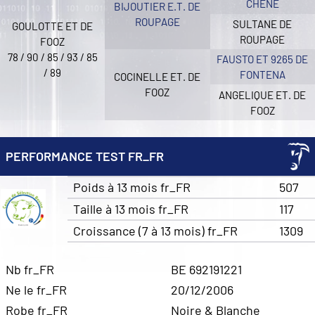
CHENE
BIJOUTIER E.T. DE
ROUPAGE
SULTANE DE
GOULOTTE ET DE
ROUPAGE
FOOZ
78 / 90 / 85 / 93 / 85
FAUSTO ET 9265 DE
/ 89
FONTENA
COCINELLE ET. DE
FOOZ
ANGELIQUE ET. DE
FOOZ
PERFORMANCE TEST FR_FR
Poids à 13 mois fr_FR
507
Taille à 13 mois fr_FR
117
Croissance (7 à 13 mois) fr_FR
1309
Nb fr_FR
BE 692191221
Ne le fr_FR
20/12/2006
Robe fr_FR
Noire & Blanche