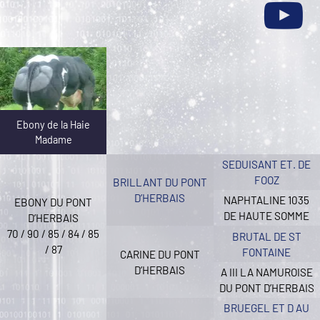
Ebony de la Haie
Madame
SEDUISANT ET. DE
FOOZ
BRILLANT DU PONT
D’HERBAIS
NAPHTALINE 1035
EBONY DU PONT
DE HAUTE SOMME
D’HERBAIS
70 / 90 / 85 / 84 / 85
BRUTAL DE ST
/ 87
FONTAINE
CARINE DU PONT
D’HERBAIS
A III LA NAMUROISE
DU PONT D’HERBAIS
BRUEGEL ET D AU