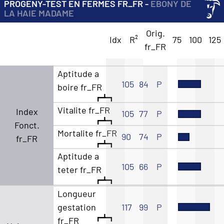
PROGENY-TEST EN FERMES FR_FR -
EBONY DE
LA HAIE MADAME
Orig.
Idx
R²
75
100
125
fr_FR
Aptitude a
105
84
P
boire fr_FR
Vitalite fr_FR
Index
105
77
P
Fonct.
Mortalite fr_FR
90
74
P
fr_FR
Aptitude a
105
66
P
teter fr_FR
Longueur
gestation
117
99
P
fr_FR