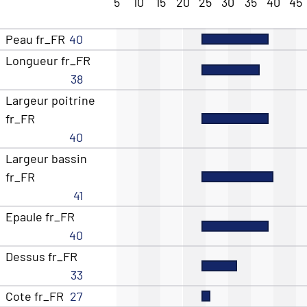
5
10
15
20
25
30
35
40
45
Peau fr_FR
40
Longueur fr_FR
38
Largeur poitrine
fr_FR
40
Largeur bassin
fr_FR
41
Epaule fr_FR
40
Dessus fr_FR
33
Cote fr_FR
27