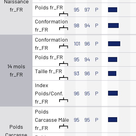
Naissance
Poids fr_FR
fr_FR
95
97
P
Conformation
98
94
P
fr_FR
Conformation
101
96
P
fr_FR
Poids fr_FR
95
94
P
14 mois
Taille fr_FR
93
96
P
fr_FR
Index
Poids/Conf.
96
95
P
fr_FR
Poids
Carcasse Mâle
95
95
P
Poids
fr_FR
Carcasse