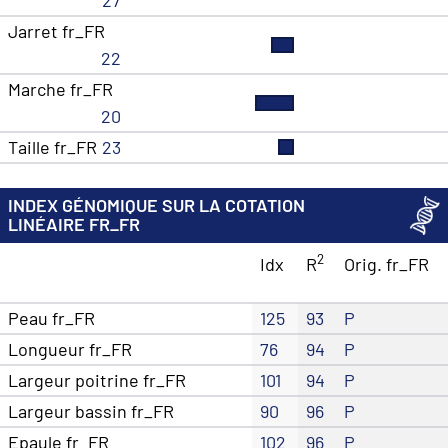
Jarret fr_FR
22
Marche fr_FR
20
Taille fr_FR
23
INDEX GÉNOMIQUE SUR LA COTATION
LINÉAIRE FR_FR
2
Idx
R
Orig. fr_FR
Peau fr_FR
125
93
P
Longueur fr_FR
76
94
P
Largeur poitrine fr_FR
101
94
P
Largeur bassin fr_FR
90
96
P
Epaule fr_FR
102
96
P