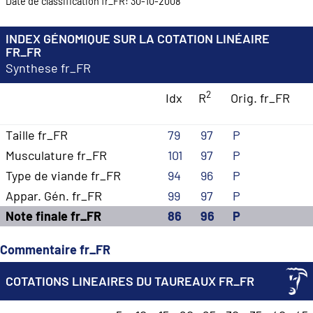
Date de classification fr_FR: 30-10-2008
INDEX GÉNOMIQUE SUR LA COTATION LINÉAIRE
FR_FR
Synthese fr_FR
2
Idx
R
Orig. fr_FR
Taille fr_FR
79
97
P
Musculature fr_FR
101
97
P
Type de viande fr_FR
94
96
P
Appar. Gén. fr_FR
99
97
P
Note finale fr_FR
86
96
P
Commentaire fr_FR
COTATIONS LINEAIRES DU TAUREAUX FR_FR