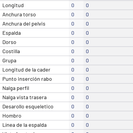
Longitud
0
0
Anchura torso
0
0
Anchura del pelvis
0
0
Espalda
0
0
Dorso
0
0
Costilla
0
0
Grupa
0
0
Longitud de la cader
0
0
Punto inserción rabo
0
0
Nalga perfil
0
0
Nalga vista trasera
0
0
Desarollo esqueletico
0
0
Hombro
0
0
Línea de la espalda
0
0