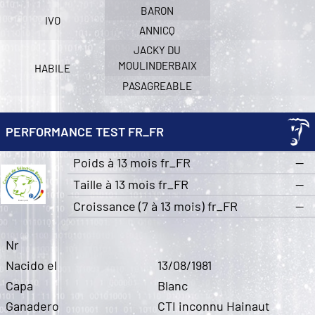
BARON
IVO
ANNICQ
JACKY DU
MOULINDERBAIX
HABILE
PASAGREABLE
PERFORMANCE TEST FR_FR
Poids à 13 mois fr_FR
—
Taille à 13 mois fr_FR
—
Croissance (7 à 13 mois) fr_FR
—
Nr
Nacido el
13/08/1981
Capa
Blanc
Ganadero
CTI inconnu Hainaut