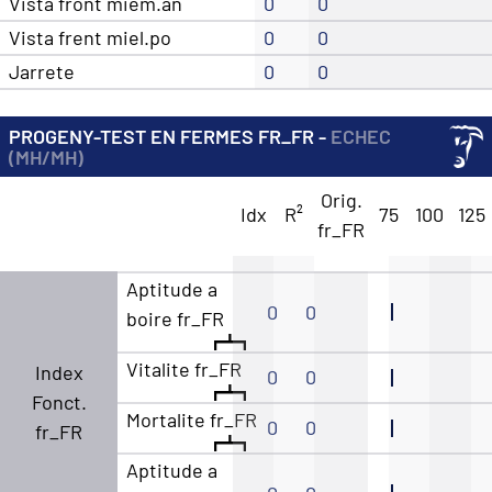
Vista front miem.an
0
0
Vista frent miel.po
0
0
Jarrete
0
0
PROGENY-TEST EN FERMES FR_FR -
ECHEC
(MH/MH)
Orig.
Idx
R²
75
100
125
fr_FR
Aptitude a
0
0
boire fr_FR
Vitalite fr_FR
Index
0
0
Fonct.
Mortalite fr_FR
0
0
fr_FR
Aptitude a