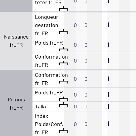
0
0
teter fr_FR
Longueur
gestation
0
0
fr_FR
Naissance
Poids fr_FR
fr_FR
0
0
Conformation
0
0
fr_FR
Conformation
0
0
fr_FR
Poids fr_FR
0
0
14 mois
Talla
0
0
fr_FR
Index
Poids/Conf.
0
0
fr_FR