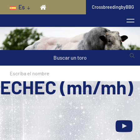
Skip to main content
Es
CrossbreedingbyBBG
Buscar un toro
ECHEC (mh/mh)