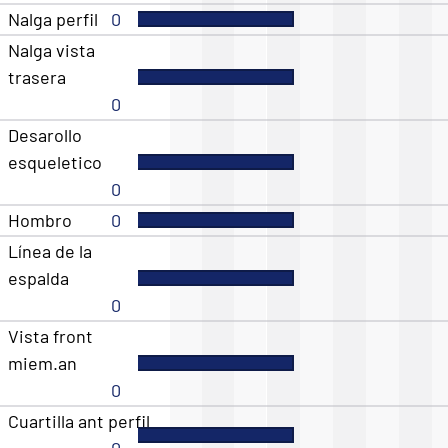
Nalga perfil
0
Nalga vista
trasera
0
Desarollo
esqueletico
0
Hombro
0
Línea de la
espalda
0
Vista front
miem.an
0
Cuartilla ant perfil