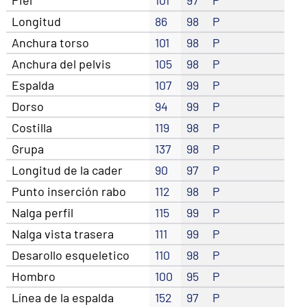
Longitud
86
98
P
Anchura torso
101
98
P
Anchura del pelvis
105
98
P
Espalda
107
99
P
Dorso
94
99
P
Costilla
119
98
P
Grupa
137
98
P
Longitud de la cader
90
97
P
Punto inserción rabo
112
98
P
Nalga perfil
115
99
P
Nalga vista trasera
111
99
P
Desarollo esqueletico
110
98
P
Hombro
100
95
P
Línea de la espalda
152
97
P