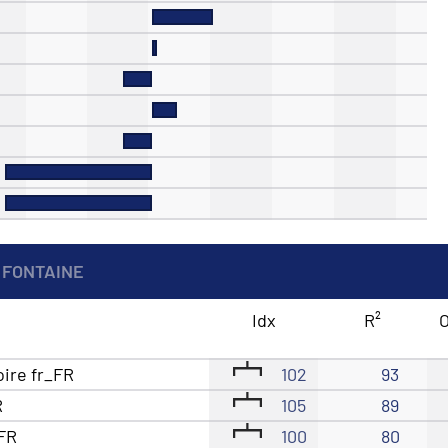
 FONTAINE
Idx
R²
O
oire fr_FR
102
93
R
105
89
_FR
100
80