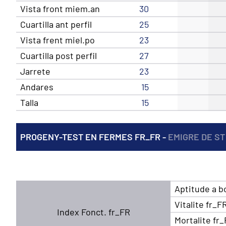
Vista front miem.an
30
Cuartilla ant perfil
25
Vista frent miel.po
23
Cuartilla post perfil
27
Jarrete
23
Andares
15
Talla
15
PROGENY-TEST EN FERMES FR_FR -
EMIGRE DE ST
Aptitude a b
Vitalite fr_F
Index Fonct. fr_FR
Mortalite fr