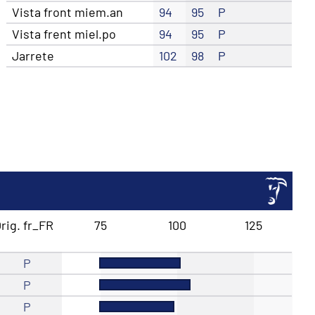
Vista front miem.an
94
95
P
Vista frent miel.po
94
95
P
Jarrete
102
98
P
rig. fr_FR
75
100
125
P
P
P