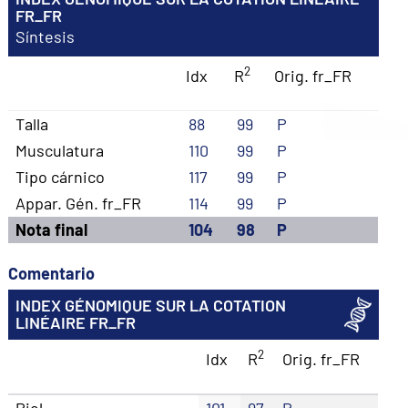
FR_FR
Síntesis
2
Idx
R
Orig. fr_FR
Talla
88
99
P
Musculatura
110
99
P
Tipo cárnico
117
99
P
Appar. Gén. fr_FR
114
99
P
Nota final
104
98
P
Comentario
INDEX GÉNOMIQUE SUR LA COTATION
LINÉAIRE FR_FR
2
Idx
R
Orig. fr_FR
Piel
101
97
P