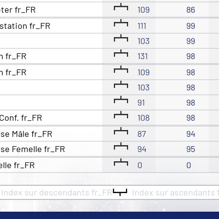
eter fr_FR
109
86
station fr_FR
111
99
103
99
n fr_FR
131
98
n fr_FR
109
98
103
98
91
98
Conf. fr_FR
108
98
se Mâle fr_FR
87
94
se Femelle fr_FR
94
95
elle fr_FR
0
0
Index sur descendants fr_FR
Index sur ascendants 