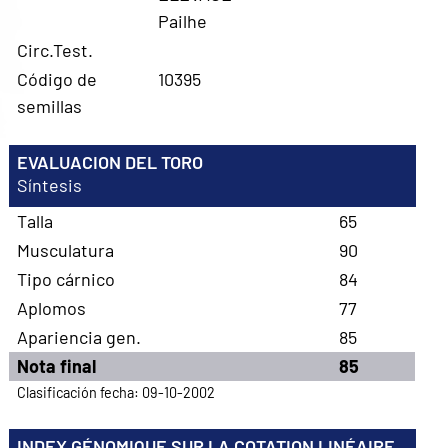
Pailhe
Circ.Test.
Código de
10395
semillas
EVALUACION DEL TORO
Síntesis
Talla
65
Musculatura
90
Tipo cárnico
84
Aplomos
77
Apariencia gen.
85
Nota final
85
Clasificación fecha: 09-10-2002
INDEX GÉNOMIQUE SUR LA COTATION LINÉAIRE