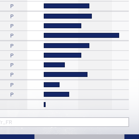
P
P
P
P
P
P
P
P
P
P
fr_FR