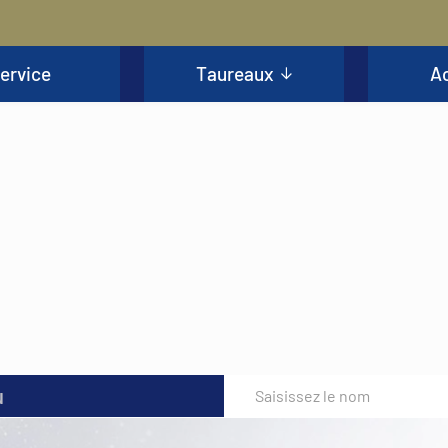
ervice
Taureaux
Ac
u