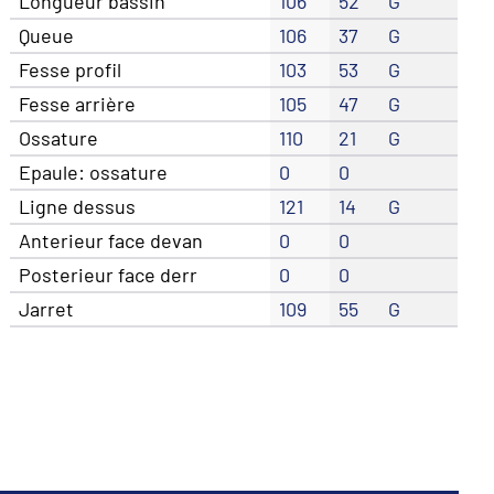
Longueur bassin
106
52
G
Queue
106
37
G
Fesse profil
103
53
G
Fesse arrière
105
47
G
Ossature
110
21
G
Epaule: ossature
0
0
Ligne dessus
121
14
G
Anterieur face devan
0
0
Posterieur face derr
0
0
Jarret
109
55
G