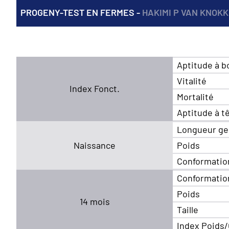
PROGENY-TEST EN FERMES -
HAKIMI P VAN KNOK
Aptitude à b
Vitalité
Index Fonct.
Mortalité
Aptitude à t
Longueur ge
Naissance
Poids
Conformatio
Conformatio
Poids
14 mois
Taille
Index Poids/