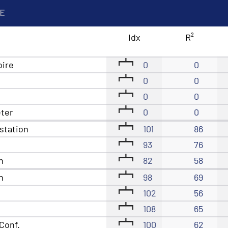
KE
Idx
R²
oire
0
0
0
0
0
0
êter
0
0
station
101
86
93
76
n
82
58
n
98
69
102
56
108
65
Conf.
100
62