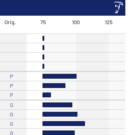
Orig.
75
100
125
P
P
P
G
G
G
G