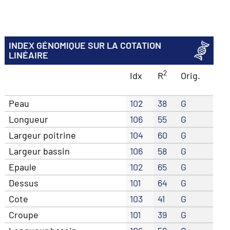
INDEX GÉNOMIQUE SUR LA COTATION
LINÉAIRE
2
Idx
R
Orig.
Peau
102
38
G
Longueur
106
55
G
Largeur poitrine
104
60
G
Largeur bassin
106
58
G
Epaule
102
65
G
Dessus
101
64
G
Cote
103
41
G
Croupe
101
39
G