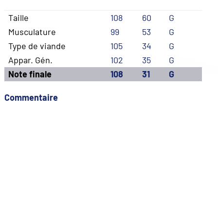
Taille
108
60
G
Musculature
99
53
G
Type de viande
105
34
G
Appar. Gén.
102
35
G
Note finale
108
31
G
Commentaire