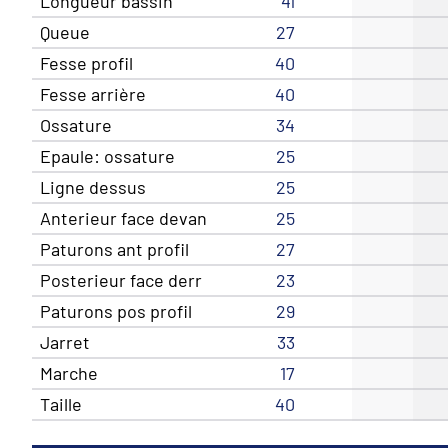
Longueur bassin
41
Queue
27
Fesse profil
40
Fesse arrière
40
Ossature
34
Epaule: ossature
25
Ligne dessus
25
Anterieur face devan
25
Paturons ant profil
27
Posterieur face derr
23
Paturons pos profil
29
Jarret
33
Marche
17
Taille
40