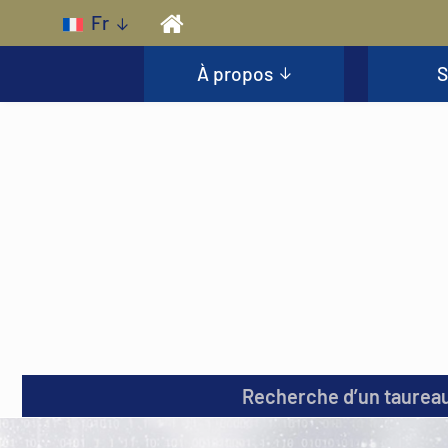
Skip to main content
Fr
À propos
S
Recherche d’un taurea