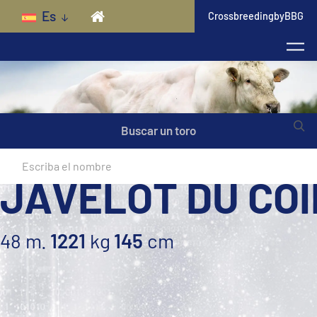
Skip to main content
Es
CrossbreedingbyBBG
Buscar un toro
JAVELOT DU COI
48 m.
1221
kg
145
cm