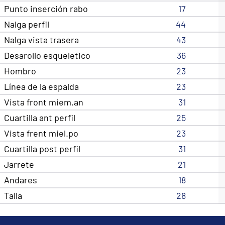
Punto inserción rabo
17
Nalga perfil
44
Nalga vista trasera
43
Desarollo esqueletico
36
Hombro
23
Línea de la espalda
23
Vista front miem.an
31
Cuartilla ant perfil
25
Vista frent miel.po
23
Cuartilla post perfil
31
Jarrete
21
Andares
18
Talla
28