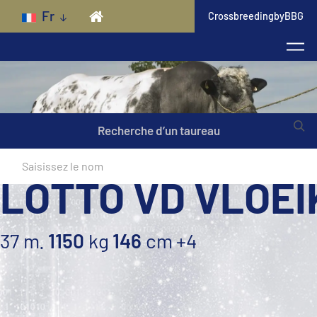
Skip to main content
Fr
CrossbreedingbyBBG
Recherche d’un taureau
LOTTO VD VLOE
37 m.
1150
kg
146
cm
+4