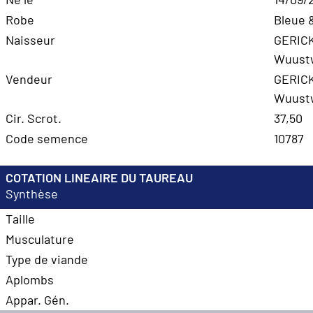
Robe
Bleue 
Naisseur
GERIC
Wuust
Vendeur
GERIC
Wuust
Cir. Scrot.
37,50
Code semence
10787
COTATION LINEAIRE DU TAUREAU
Synthèse
Taille
Musculature
Type de viande
Aplombs
Appar. Gén.