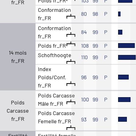
Poids fr_FR
103
99
P
fr_FR
Conformation
80
98
P
fr_FR
Conformation
84
99
P
fr_FR
Poids fr_FR
108
99
P
14 mois
Schofthoogte
110
99
P
fr_FR
Index
Poids/Conf.
96
99
P
fr_FR
Poids Carcasse
100
99
P
Poids
Mâle fr_FR
Carcasse
Poids Carcasse
fr_FR
93
99
P
Femelle fr_FR
Fertilité
Fertilité femelle