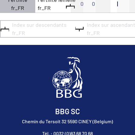
0
0
fr_FR
fr_FR
Index sur descendants
Index sur ascendan
fr_FR
fr_FR
BBG SC
Chemin du Tersoit 32 5590 CINEY (Belgium)
Tél. : 0032 (0)83 68 70 68