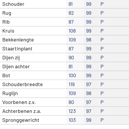
Schouder
81
99
P
Rug
82
99
P
Rib
87
99
P
Kruis
108
99
P
Bekkenlengte
109
98
P
Staartinplant
87
99
P
Dijen zij
90
99
P
Dijen achter
81
99
P
Bot
100
99
P
Schouderbreedte
119
97
P
Ruglijn
109
98
P
Voorbenen z.v.
80
97
P
Achterbenen z.a.
123
97
P
Spronggewricht
103
99
P