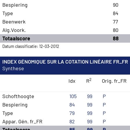
Bespiering
90
Type
84
Beenwerk
77
Alg.Voork.
80
Totaalscore
88
Datum classificatie: 12-03-2012
INDEX GÉNOMIQUE SUR LA COTATION LINÉAIRE FR_FR
Synthese
2
Idx
R
Orig. fr_FR
Schofthoogte
105
99
P
Bespiering
84
99
P
Type
79
99
P
Appar. Gén. fr_FR
82
99
P
Totaalscore
85
99
P