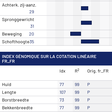
Achterk. zij-aanz.
29
Spronggewricht
31
Beweging
20
Schofthoogte
35
INDEX GÉNOMIQUE SUR LA COTATION LINÉAIRE
FR_FR
2
Idx
R
Orig. fr_FR
Huid
77
99
P
Lengte
107
99
P
Borstbreedte
73
99
P
Bekkenbreedte
77
99
P