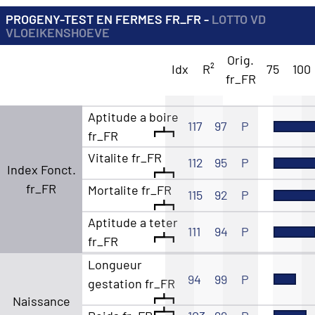
PROGENY-TEST EN FERMES FR_FR -
LOTTO VD
VLOEIKENSHOEVE
Orig.
Idx
R²
75
100
fr_FR
Aptitude a boire
117
97
P
fr_FR
Vitalite fr_FR
112
95
P
Index Fonct.
fr_FR
Mortalite fr_FR
115
92
P
Aptitude a teter
111
94
P
fr_FR
Longueur
94
99
P
gestation fr_FR
Naissance