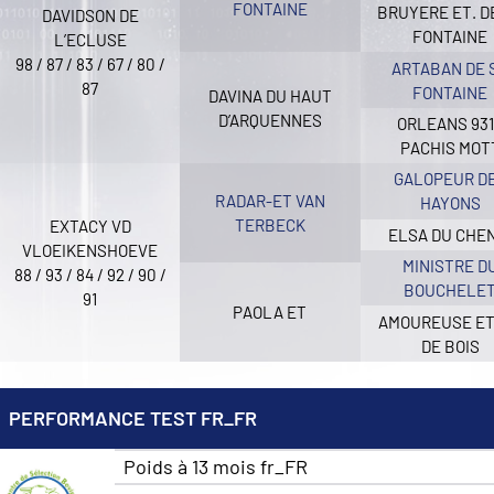
FONTAINE
BRUYERE ET. D
DAVIDSON DE
FONTAINE
L’ECLUSE
98 / 87 / 83 / 67 / 80 /
ARTABAN DE 
87
FONTAINE
DAVINA DU HAUT
D’ARQUENNES
ORLEANS 93
PACHIS MOT
GALOPEUR D
RADAR-ET VAN
HAYONS
TERBECK
EXTACY VD
ELSA DU CHE
VLOEIKENSHOEVE
MINISTRE D
88 / 93 / 84 / 92 / 90 /
BOUCHELE
91
PAOLA ET
AMOUREUSE ET
DE BOIS
PERFORMANCE TEST FR_FR
Poids à 13 mois fr_FR