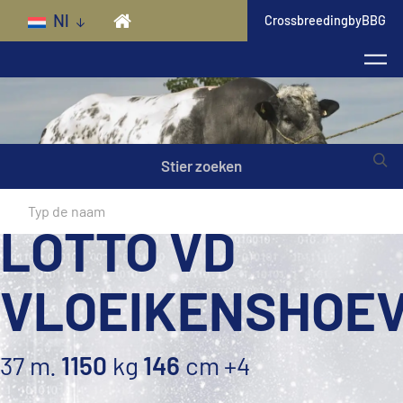
Skip to main content
Nl
CrossbreedingbyBBG
Stier zoeken
LOTTO VD
VLOEIKENSHOE
37 m.
1150
kg
146
cm
+4