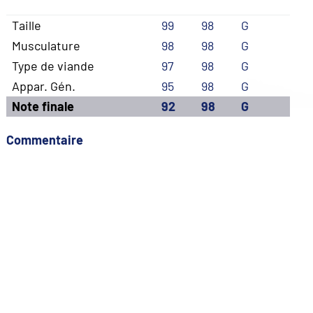
Taille
99
98
G
Musculature
98
98
G
Type de viande
97
98
G
Appar. Gén.
95
98
G
Note finale
92
98
G
Commentaire