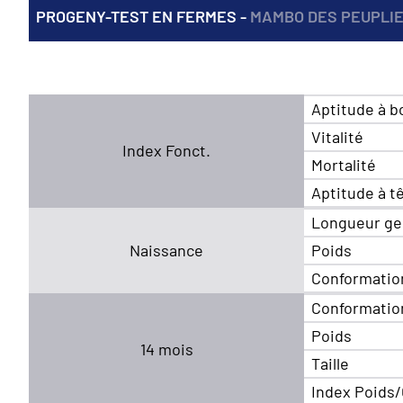
PROGENY-TEST EN FERMES -
MAMBO DES PEUPLI
Aptitude à b
Vitalité
Index Fonct.
Mortalité
Aptitude à t
Longueur ge
Naissance
Poids
Conformatio
Conformatio
Poids
14 mois
Taille
Index Poids/