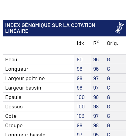
INDEX GÉNOMIQUE SUR LA COTATION
LINÉAIRE
2
Idx
R
Orig.
Peau
80
96
G
Longueur
96
96
G
Largeur poitrine
98
97
G
Largeur bassin
98
97
G
Epaule
100
98
G
Dessus
100
98
G
Cote
103
97
G
Croupe
98
98
G
Longueur bassin
97
95
G