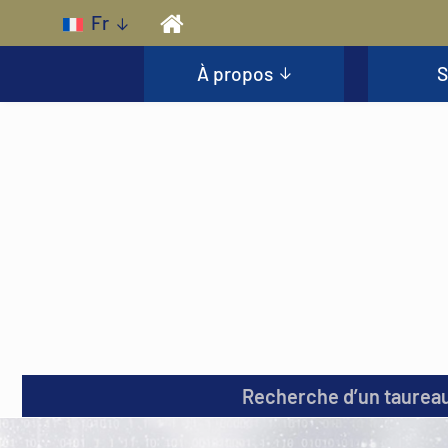
Skip to main content
Fr
À propos
S
Recherche d’un taurea