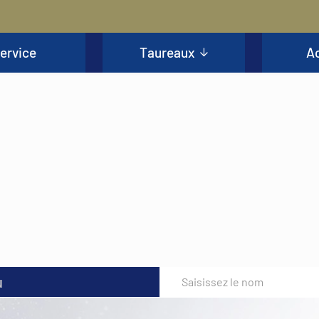
ervice
Taureaux
Ac
u