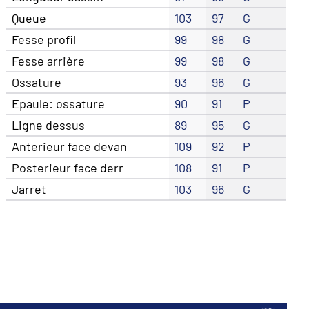
Queue
103
97
G
Fesse profil
99
98
G
Fesse arrière
99
98
G
Ossature
93
96
G
Epaule: ossature
90
91
P
Ligne dessus
89
95
G
Anterieur face devan
109
92
P
Posterieur face derr
108
91
P
Jarret
103
96
G