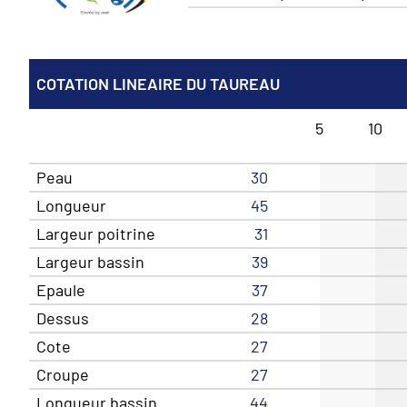
COTATION LINEAIRE DU TAUREAU
5
10
Peau
30
Longueur
45
Largeur poitrine
31
Largeur bassin
39
Epaule
37
Dessus
28
Cote
27
Croupe
27
Longueur bassin
44