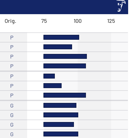
Orig.
75
100
125
P
P
P
P
P
P
P
G
G
G
G