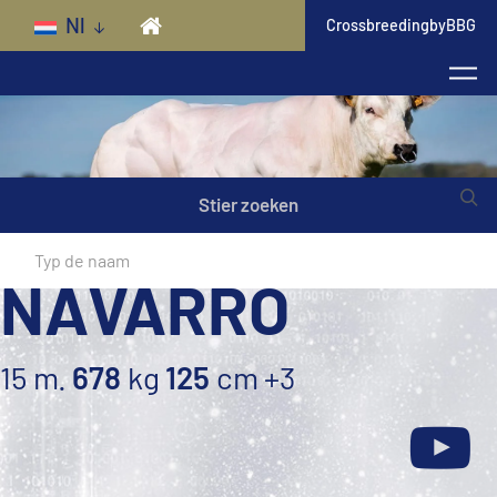
Skip to main content
Nl
CrossbreedingbyBBG
Stier zoeken
NAVARRO
15 m.
678
kg
125
cm
+3