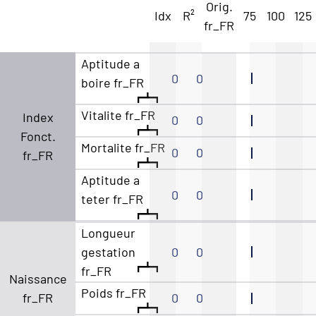
Orig.
Idx
R²
75
100
125
fr_FR
Aptitude a
0
0
boire fr_FR
Vitalite fr_FR
Index
0
0
Fonct.
Mortalite fr_FR
0
0
fr_FR
Aptitude a
0
0
teter fr_FR
Longueur
gestation
0
0
fr_FR
Naissance
Poids fr_FR
fr_FR
0
0