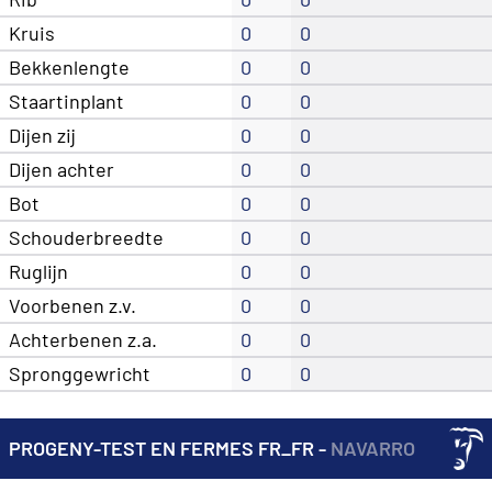
Kruis
0
0
Bekkenlengte
0
0
Staartinplant
0
0
Dijen zij
0
0
Dijen achter
0
0
Bot
0
0
Schouderbreedte
0
0
Ruglijn
0
0
Voorbenen z.v.
0
0
Achterbenen z.a.
0
0
Spronggewricht
0
0
PROGENY-TEST EN FERMES FR_FR -
NAVARRO