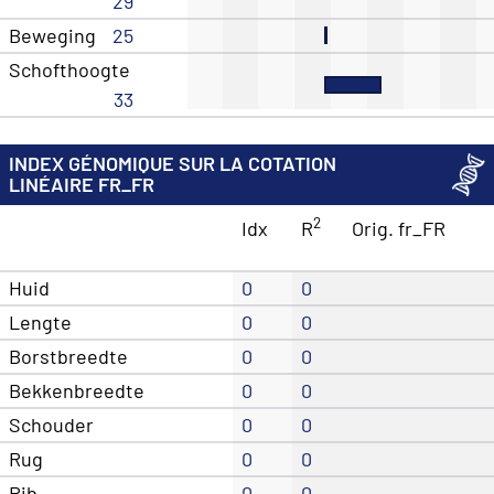
29
Beweging
25
Schofthoogte
33
INDEX GÉNOMIQUE SUR LA COTATION
LINÉAIRE FR_FR
2
Idx
R
Orig. fr_FR
Huid
0
0
Lengte
0
0
Borstbreedte
0
0
Bekkenbreedte
0
0
Schouder
0
0
Rug
0
0
Rib
0
0