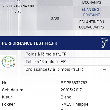
1531
D’OCHAMPS
75 / 86 / 83 / 94 / 80
ELAN DE ST
/ 86
FONTAINE
0700
EGLANTINE DU
QUEVAUCAMPS
PERFORMANCE TEST FR_FR
Poids à 13 mois fr_FR
—
Taille à 13 mois fr_FR
—
Croissance (7 à 13 mois) fr_FR
—
Nr
BE 756832782
Geb.datum
29/03/2017
Kleur
Blanc
Fokker
RAES Philippe