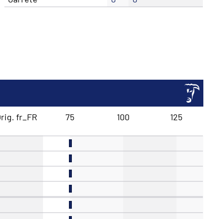
rig. fr_FR
75
100
125