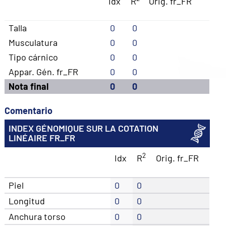
Idx
R
Orig. fr_FR
Talla
0
0
Musculatura
0
0
Tipo cárnico
0
0
Appar. Gén. fr_FR
0
0
Nota final
0
0
Comentario
INDEX GÉNOMIQUE SUR LA COTATION
LINÉAIRE FR_FR
2
Idx
R
Orig. fr_FR
Piel
0
0
Longitud
0
0
Anchura torso
0
0