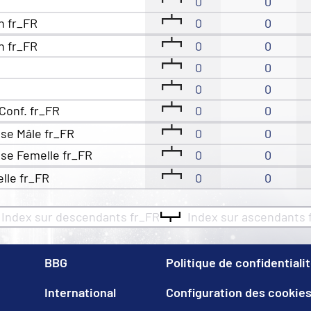
0
0
n fr_FR
0
0
n fr_FR
0
0
0
0
0
0
Conf. fr_FR
0
0
se Mâle fr_FR
0
0
se Femelle fr_FR
0
0
elle fr_FR
0
0
Index sur descendants fr_FR
Index sur ascendants 
BBG
Politique de confidentiali
International
Configuration des cookie