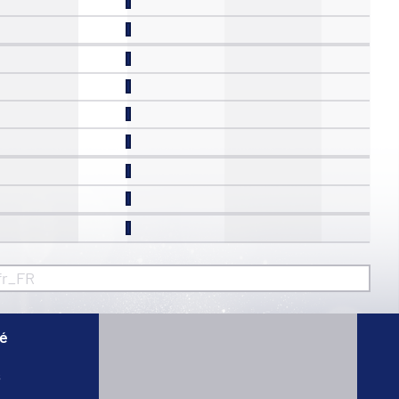
fr_FR
té
s