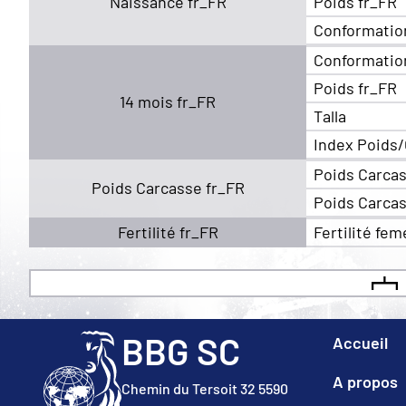
Naissance fr_FR
Poids fr_FR
Conformatio
Conformatio
Poids fr_FR
14 mois fr_FR
Talla
Index Poids/
Poids Carcas
Poids Carcasse fr_FR
Poids Carcas
Fertilité fr_FR
Fertilité fem
BBG SC
Accueil
A propos
Chemin du Tersoit 32 5590