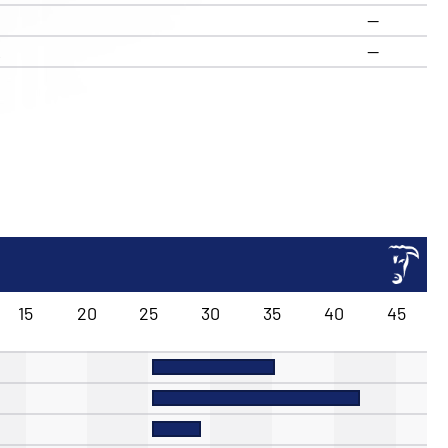
—
R
—
15
20
25
30
35
40
45