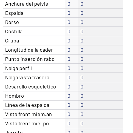
Anchura del pelvis
0
0
Espalda
0
0
Dorso
0
0
Costilla
0
0
Grupa
0
0
Longitud de la cader
0
0
Punto inserción rabo
0
0
Nalga perfil
0
0
Nalga vista trasera
0
0
Desarollo esqueletico
0
0
Hombro
0
0
Línea de la espalda
0
0
Vista front miem.an
0
0
Vista frent miel.po
0
0
Jarrete
0
0