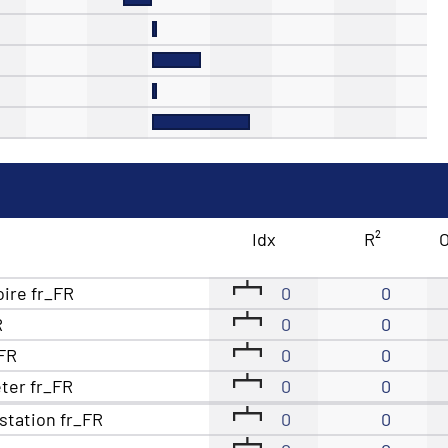
Idx
R²
O
oire fr_FR
0
0
R
0
0
_FR
0
0
eter fr_FR
0
0
station fr_FR
0
0