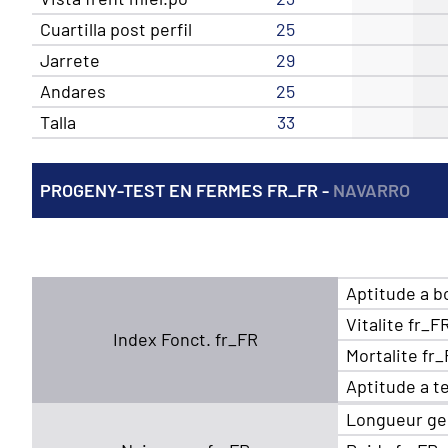
Cuartilla post perfil
25
Jarrete
29
Andares
25
Talla
33
PROGENY-TEST EN FERMES FR_FR -
NAVARRO
Aptitude a b
Vitalite fr_F
Index Fonct. fr_FR
Mortalite fr
Aptitude a t
Longueur ge