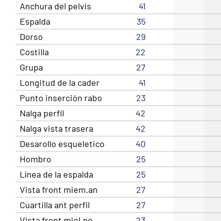
Anchura del pelvis
41
Espalda
35
Dorso
29
Costilla
22
Grupa
27
Longitud de la cader
41
Punto inserción rabo
23
Nalga perfil
42
Nalga vista trasera
42
Desarollo esqueletico
40
Hombro
25
Línea de la espalda
25
Vista front miem.an
27
Cuartilla ant perfil
27
Vista frent miel.po
23