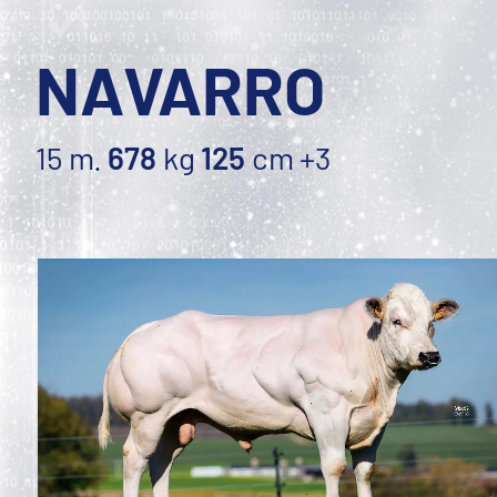
NAVARRO
15 m.
678
kg
125
cm
+3