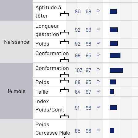
Aptitude à
90
69
P
têter
Longueur
92
99
P
gestation
Naissance
Poids
92
98
P
Conformation
98
95
P
Conformation
103
97
P
Poids
88
95
P
14 mois
Taille
84
97
P
Index
91
96
P
Poids/Conf.
Poids
85
96
P
Carcasse Mâle