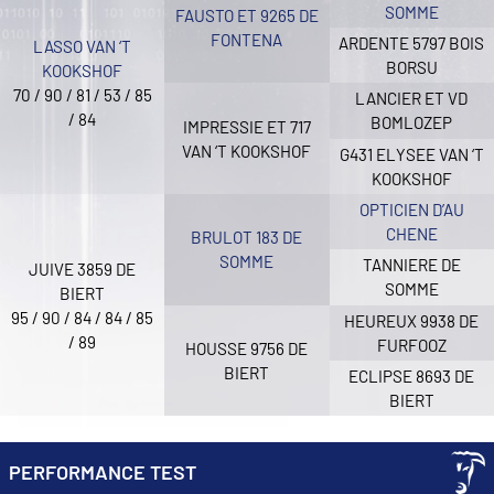
SOMME
FAUSTO ET 9265 DE
FONTENA
ARDENTE 5797 BOIS
LASSO VAN ‘T
BORSU
KOOKSHOF
70 / 90 / 81 / 53 / 85
LANCIER ET VD
/ 84
BOMLOZEP
IMPRESSIE ET 717
VAN ‘T KOOKSHOF
G431 ELYSEE VAN ‘T
KOOKSHOF
OPTICIEN D’AU
CHENE
BRULOT 183 DE
SOMME
TANNIERE DE
JUIVE 3859 DE
SOMME
BIERT
95 / 90 / 84 / 84 / 85
HEUREUX 9938 DE
/ 89
FURFOOZ
HOUSSE 9756 DE
BIERT
ECLIPSE 8693 DE
BIERT
PERFORMANCE TEST