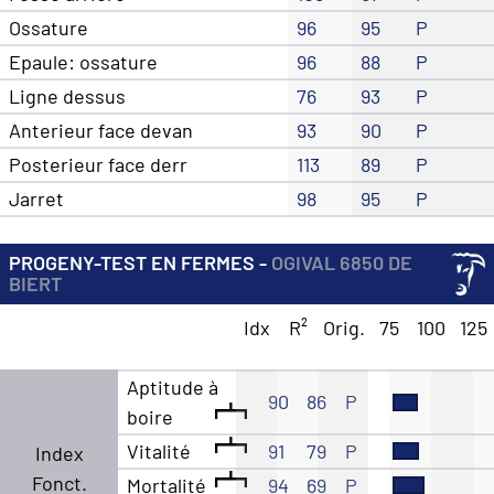
Ossature
96
95
P
Epaule: ossature
96
88
P
Ligne dessus
76
93
P
Anterieur face devan
93
90
P
Posterieur face derr
113
89
P
Jarret
98
95
P
PROGENY-TEST EN FERMES -
OGIVAL 6850 DE
BIERT
Idx
R²
Orig.
75
100
125
Aptitude à
90
86
P
boire
Vitalité
91
79
P
Index
Fonct.
Mortalité
94
69
P