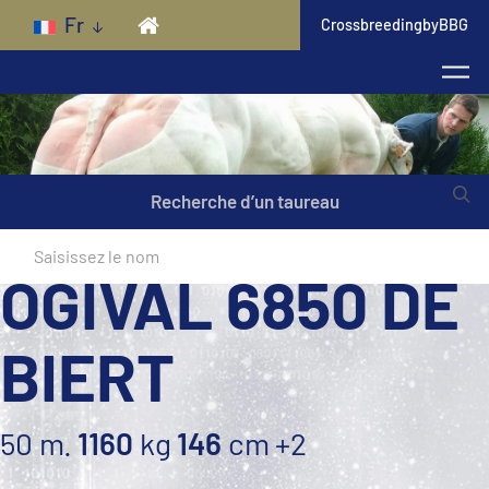
Skip to main content
Fr
CrossbreedingbyBBG
Recherche d’un taureau
OGIVAL 6850 DE
BIERT
50 m.
1160
kg
146
cm
+2