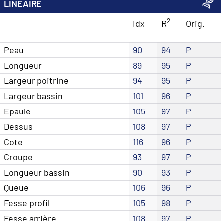
LINÉAIRE
2
Idx
R
Orig.
Peau
90
94
P
Longueur
89
95
P
Largeur poitrine
94
95
P
Largeur bassin
101
96
P
Epaule
105
97
P
Dessus
108
97
P
Cote
116
96
P
Croupe
93
97
P
Longueur bassin
90
93
P
Queue
106
96
P
Fesse profil
105
98
P
Fesse arrière
108
97
P