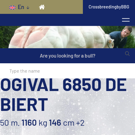
Skip to main content
En
CrossbreedingbyBBG
Are you looking for a bull?
OGIVAL 6850 DE
BIERT
50 m.
1160
kg
146
cm
+2