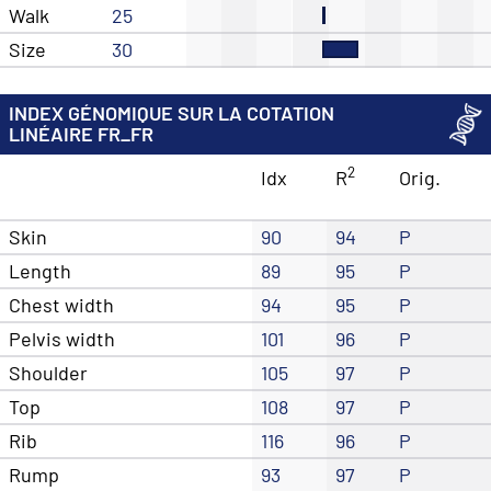
Walk
25
Size
30
INDEX GÉNOMIQUE SUR LA COTATION
LINÉAIRE FR_FR
2
Idx
R
Orig.
Skin
90
94
P
Length
89
95
P
Chest width
94
95
P
Pelvis width
101
96
P
Shoulder
105
97
P
Top
108
97
P
Rib
116
96
P
Rump
93
97
P