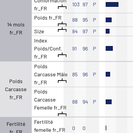
Conformation
103
97
P
fr_FR
Poids fr_FR
88
95
P
14 mois
Size
84
97
P
fr_FR
Index
Poids/Conf.
91
96
P
fr_FR
Poids
Carcasse Mâle
85
96
P
Poids
fr_FR
Carcasse
Poids
fr_FR
Carcasse
88
94
P
Femelle fr_FR
Fertilité
Fertilité
0
0
femelle fr_FR
fr_FR