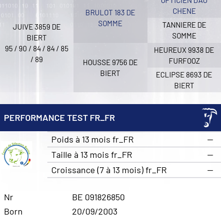
OPTICIEN D’AU
CHENE
BRULOT 183 DE
SOMME
TANNIERE DE
JUIVE 3859 DE
SOMME
BIERT
95 / 90 / 84 / 84 / 85
HEUREUX 9938 DE
/ 89
FURFOOZ
HOUSSE 9756 DE
BIERT
ECLIPSE 8693 DE
BIERT
PERFORMANCE TEST FR_FR
Poids à 13 mois fr_FR
—
Taille à 13 mois fr_FR
—
Croissance (7 à 13 mois) fr_FR
—
Nr
BE 091826850
Born
20/09/2003