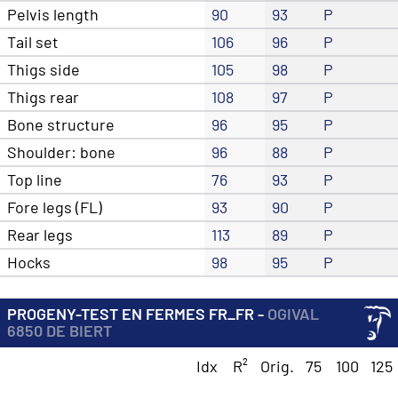
Pelvis length
90
93
P
Tail set
106
96
P
Thigs side
105
98
P
Thigs rear
108
97
P
Bone structure
96
95
P
Shoulder: bone
96
88
P
Top line
76
93
P
Fore legs (FL)
93
90
P
Rear legs
113
89
P
Hocks
98
95
P
PROGENY-TEST EN FERMES FR_FR -
OGIVAL
6850 DE BIERT
Idx
R²
Orig.
75
100
125