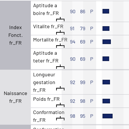
Aptitude a
90
86
P
boire fr_FR
Vitalite fr_FR
Index
91
79
P
Fonct.
Mortalite fr_FR
94
69
P
fr_FR
Aptitude a
90
69
P
teter fr_FR
Longueur
gestation
92
99
P
fr_FR
Naissance
Poids fr_FR
fr_FR
92
98
P
Conformation
98
95
P
fr_FR