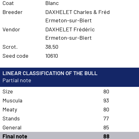
Coat
Blanc
Breeder
DAXHELET Charles & Fréd
Ermeton-sur-Biert
Vendor
DAXHELET Frédéric
Ermeton-sur-Biert
Scrot.
38,50
Seed code
10610
LINEAR CLASSIFICATION OF THE BULL
Partial note
Size
80
Muscula
93
Meaty
80
Stands
77
General
85
Final note
88