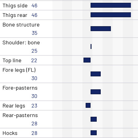
Thigs side
46
Thigs rear
46
Bone structure
35
Shoulder: bone
25
Top line
22
Fore legs (FL)
30
Fore-pasterns
30
Rear legs
23
Rear-pasterns
28
Hocks
28