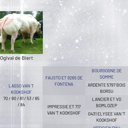
Ogival de Biert
BOURGOGNE DE
SOMME
FAUSTO ET 9265 DE
FONTENA
ARDENTE 5797 BOIS
LASSO VAN ‘T
BORSU
KOOKSHOF
70 / 90 / 81 / 53 / 85
LANCIER ET VD
/ 84
BOMLOZEP
IMPRESSIE ET 717
VAN ‘T KOOKSHOF
G431 ELYSEE VAN ‘T
KOOKSHOF