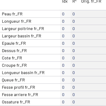
Idx
R
Orig. fr_FR
Peau fr_FR
0
0
Longueur fr_FR
0
0
Largeur poitrine fr_FR
0
0
Largeur bassin fr_FR
0
0
Epaule fr_FR
0
0
Dessus fr_FR
0
0
Cote fr_FR
0
0
Croupe fr_FR
0
0
Longueur bassin fr_FR
0
0
Queue fr_FR
0
0
Fesse profil fr_FR
0
0
Fesse arriere fr_FR
0
0
Ossature fr_FR
0
0