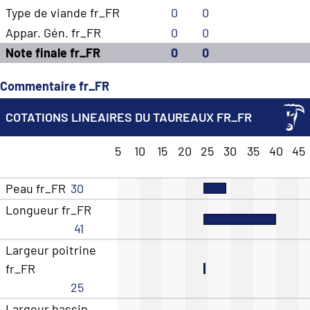
Type de viande fr_FR
0
0
Appar. Gén. fr_FR
0
0
Note finale fr_FR
0
0
Commentaire fr_FR
COTATIONS LINEAIRES DU TAUREAUX FR_FR
5
10
15
20
25
30
35
40
45
Peau fr_FR
30
Longueur fr_FR
41
Largeur poitrine
fr_FR
25
Largeur bassin