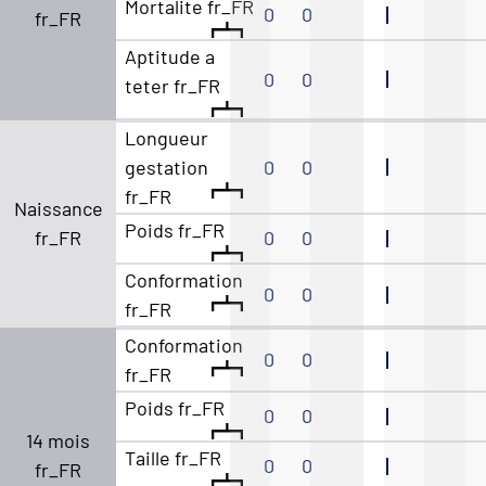
Mortalite fr_FR
0
0
fr_FR
Aptitude a
0
0
teter fr_FR
Longueur
gestation
0
0
fr_FR
Naissance
Poids fr_FR
fr_FR
0
0
Conformation
0
0
fr_FR
Conformation
0
0
fr_FR
Poids fr_FR
0
0
14 mois
Taille fr_FR
0
0
fr_FR