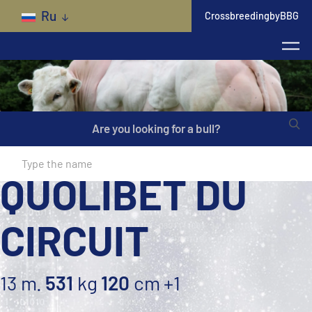
Skip to main content
Ru
CrossbreedingbyBBG
Are you looking for a bull?
QUOLIBET DU
CIRCUIT
13 m.
531
kg
120
cm
+1