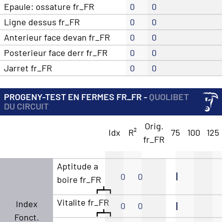
Epaule: ossature fr_FR
0
0
Ligne dessus fr_FR
0
0
Anterieur face devan fr_FR
0
0
Posterieur face derr fr_FR
0
0
Jarret fr_FR
0
0
PROGENY-TEST EN FERMES FR_FR -
QUOLIBET
DU CIRCUIT
Orig.
Idx
R²
75
100
125
fr_FR
Aptitude a
0
0
boire fr_FR
Vitalite fr_FR
Index
0
0
Fonct.