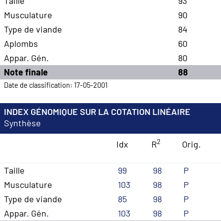
Taille
93
Musculature
90
Type de viande
84
Aplombs
60
Appar. Gén.
80
Note finale
88
Date de classification: 17-05-2001
INDEX GÉNOMIQUE SUR LA COTATION LINÉAIRE
Synthèse
2
Idx
R
Orig.
Taille
99
98
P
Musculature
103
98
P
Type de viande
85
98
P
Appar. Gén.
103
98
P