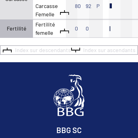
Carcasse
80
92
P
Femelle
Fertilité
Fertilité
0
0
femelle
Index sur descendants
Index sur ascendants
BBG SC