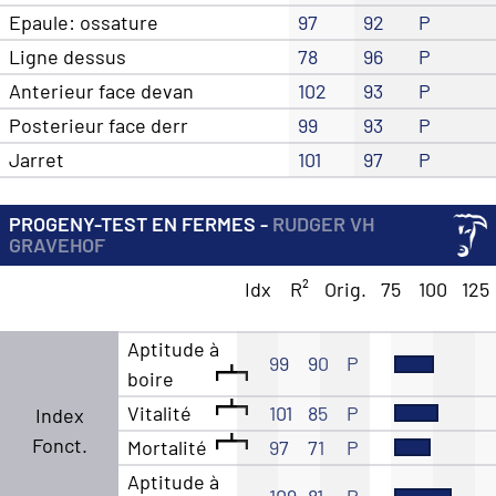
Epaule: ossature
97
92
P
Ligne dessus
78
96
P
Anterieur face devan
102
93
P
Posterieur face derr
99
93
P
Jarret
101
97
P
PROGENY-TEST EN FERMES -
RUDGER VH
GRAVEHOF
Idx
R²
Orig.
75
100
125
Aptitude à
99
90
P
boire
Vitalité
101
85
P
Index
Fonct.
Mortalité
97
71
P
Aptitude à
109
81
P