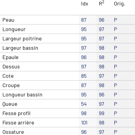
2
Idx
R
Orig.
Peau
87
96
P
Longueur
95
97
P
Largeur poitrine
95
97
P
Largeur bassin
97
98
P
Epaule
96
98
P
Dessus
97
98
P
Cote
85
97
P
Croupe
87
98
P
Longueur bassin
95
96
P
Queue
54
97
P
Fesse profil
98
99
P
Fesse arrière
101
98
P
Ossature
96
97
P