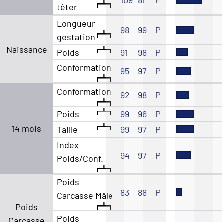
têter
Longueur
98
99
P
gestation
Naissance
Poids
91
98
P
Conformation
95
97
P
Conformation
92
98
P
Poids
99
96
P
14 mois
Taille
99
97
P
Index
94
97
P
Poids/Conf.
Poids
83
88
P
Carcasse Mâle
Poids
Poids
Carcasse