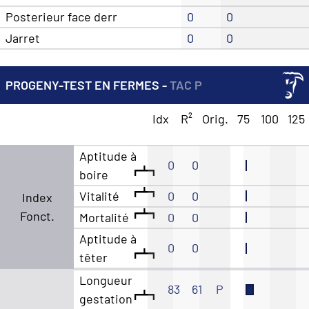
Posterieur face derr
0
0
Jarret
0
0
PROGENY-TEST EN FERMES -
TAC P
Idx
R²
Orig.
75
100
125
Aptitude à
0
0
boire
Vitalité
0
0
Index
Fonct.
Mortalité
0
0
Aptitude à
0
0
têter
Longueur
83
61
P
gestation