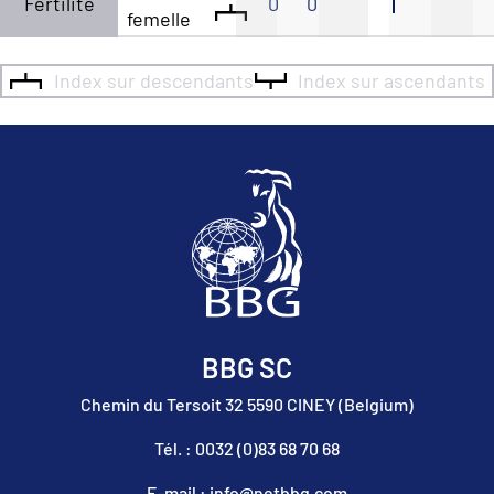
Fertilité
0
0
femelle
Index sur descendants
Index sur ascendants
BBG SC
Chemin du Tersoit 32 5590 CINEY (Belgium)
Tél. : 0032 (0)83 68 70 68
E-mail : info@netbbg.com