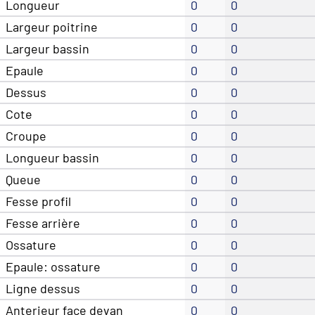
Longueur
0
0
Largeur poitrine
0
0
Largeur bassin
0
0
Epaule
0
0
Dessus
0
0
Cote
0
0
Croupe
0
0
Longueur bassin
0
0
Queue
0
0
Fesse profil
0
0
Fesse arrière
0
0
Ossature
0
0
Epaule: ossature
0
0
Ligne dessus
0
0
Anterieur face devan
0
0