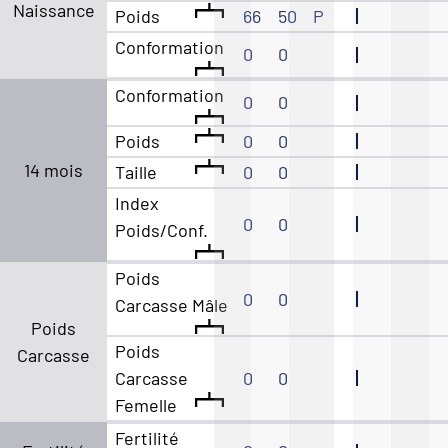
Naissance
Poids
66
50
P
Conformation
0
0
Conformation
0
0
Poids
0
0
14 mois
Taille
0
0
Index
0
0
Poids/Conf.
Poids
0
0
Carcasse Mâle
Poids
Poids
Carcasse
Carcasse
0
0
Femelle
Fertilité