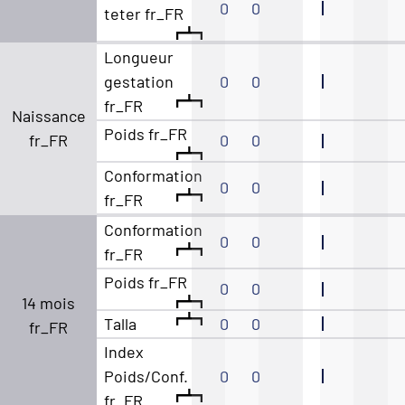
0
0
teter fr_FR
Longueur
gestation
0
0
fr_FR
Naissance
Poids fr_FR
fr_FR
0
0
Conformation
0
0
fr_FR
Conformation
0
0
fr_FR
Poids fr_FR
0
0
14 mois
Talla
0
0
fr_FR
Index
Poids/Conf.
0
0
fr_FR