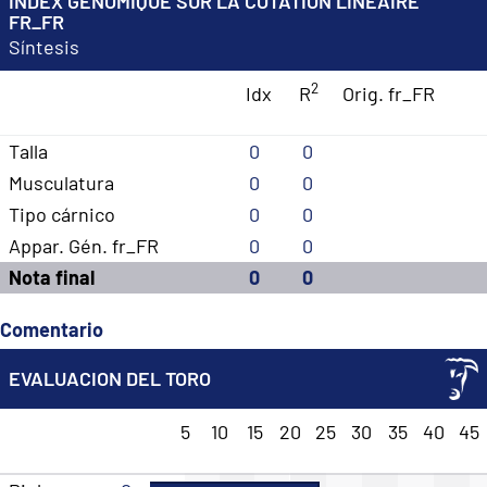
INDEX GÉNOMIQUE SUR LA COTATION LINÉAIRE
FR_FR
Síntesis
2
Idx
R
Orig. fr_FR
Talla
0
0
Musculatura
0
0
Tipo cárnico
0
0
Appar. Gén. fr_FR
0
0
Nota final
0
0
Comentario
EVALUACION DEL TORO
5
10
15
20
25
30
35
40
45