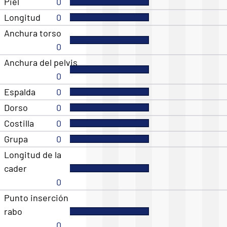
Piel
0
Longitud
0
Anchura torso
0
Anchura del pelvis
0
Espalda
0
Dorso
0
Costilla
0
Grupa
0
Longitud de la
cader
0
Punto inserción
rabo
0