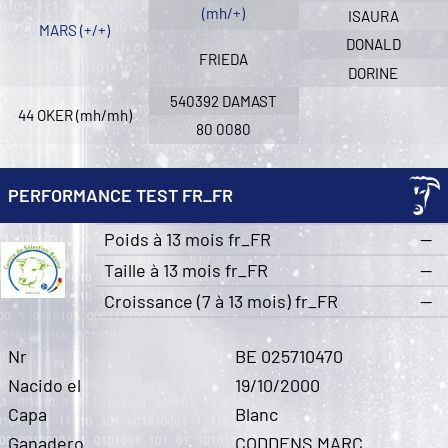
(mh/+)
ISAURA
MARS (+/+)
DONALD
FRIEDA
DORINE
540392 DAMAST
44 OKER (mh/mh)
80 0080
PERFORMANCE TEST FR_FR
Poids à 13 mois fr_FR
—
Taille à 13 mois fr_FR
—
Croissance (7 à 13 mois) fr_FR
—
Nr
BE 025710470
Nacido el
19/10/2000
Capa
Blanc
Ganadero
CODDENS MARC