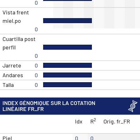
0
Vista frent
miel.po
0
Cuartilla post
perfil
0
Jarrete
0
Andares
0
Talla
0
INDEX GÉNOMIQUE SUR LA COTATION
LINÉAIRE FR_FR
2
Idx
R
Orig. fr_FR
Piel
0
0