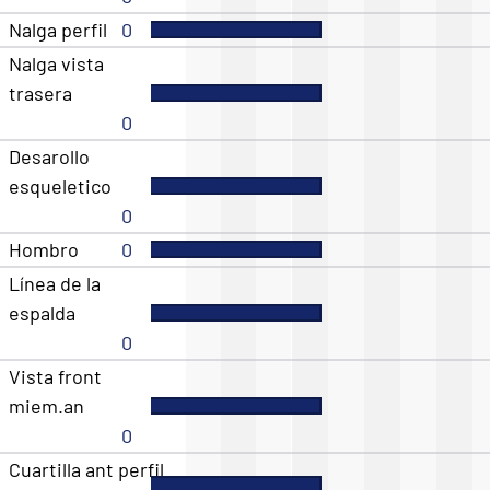
Nalga perfil
0
Nalga vista
trasera
0
Desarollo
esqueletico
0
Hombro
0
Línea de la
espalda
0
Vista front
miem.an
0
Cuartilla ant perfil