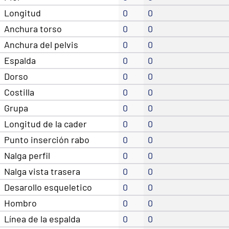
Longitud
0
0
Anchura torso
0
0
Anchura del pelvis
0
0
Espalda
0
0
Dorso
0
0
Costilla
0
0
Grupa
0
0
Longitud de la cader
0
0
Punto inserción rabo
0
0
Nalga perfil
0
0
Nalga vista trasera
0
0
Desarollo esqueletico
0
0
Hombro
0
0
Línea de la espalda
0
0