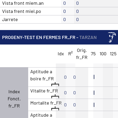
Vista front miem.an
0
0
Vista frent miel.po
0
0
Jarrete
0
0
PROGENY-TEST EN FERMES FR_FR -
TARZAN
Orig.
Idx
R²
75
100
125
fr_FR
Aptitude a
0
0
boire fr_FR
Vitalite fr_FR
Index
0
0
Fonct.
Mortalite fr_FR
0
0
fr_FR
Aptitude a