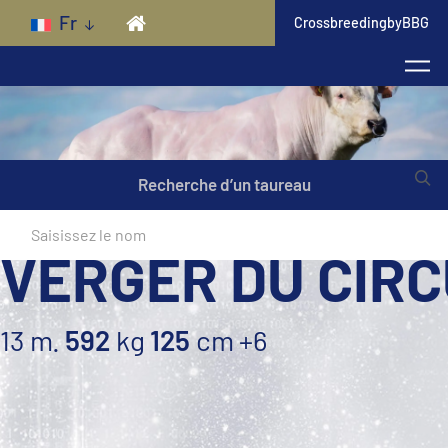
Skip to main content
Fr
CrossbreedingbyBBG
Recherche d’un taureau
VERGER DU CIRC
13 m.
592
kg
125
cm
+6