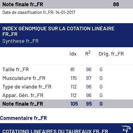
Note finale fr_FR
88
Date de classification fr_FR: 14-01-2017
INDEX GÉNOMIQUE SUR LA COTATION LINÉAIRE
FR_FR
Synthese fr_FR
2
Idx
R
Orig. fr_FR
Taille fr_FR
81
96
G
Musculature fr_FR
115
97
G
Type de viande fr_FR
112
96
G
Appar. Gén. fr_FR
112
96
G
Note finale fr_FR
105
95
G
Commentaire fr_FR
COTATIONS LINEAIRES DU TAUREAUX FR_FR