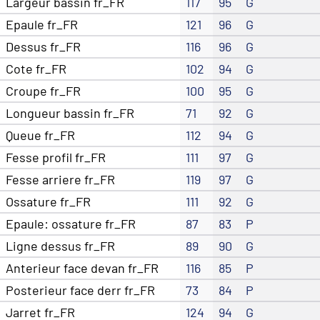
Largeur bassin fr_FR
117
95
G
Epaule fr_FR
121
96
G
Dessus fr_FR
116
96
G
Cote fr_FR
102
94
G
Croupe fr_FR
100
95
G
Longueur bassin fr_FR
71
92
G
Queue fr_FR
112
94
G
Fesse profil fr_FR
111
97
G
Fesse arriere fr_FR
119
97
G
Ossature fr_FR
111
92
G
Epaule: ossature fr_FR
87
83
P
Ligne dessus fr_FR
89
90
G
Anterieur face devan fr_FR
116
85
P
Posterieur face derr fr_FR
73
84
P
Jarret fr_FR
124
94
G