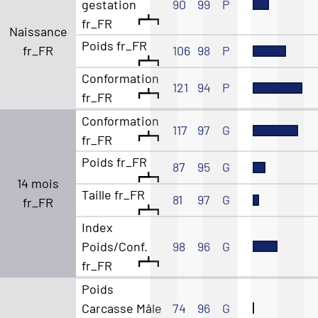
gestation
90
99
P
fr_FR
Naissance
Poids fr_FR
fr_FR
106
98
P
Conformation
121
94
P
fr_FR
Conformation
117
97
G
fr_FR
Poids fr_FR
87
95
G
14 mois
Taille fr_FR
81
97
G
fr_FR
Index
Poids/Conf.
98
96
G
fr_FR
Poids
Carcasse Mâle
74
96
G