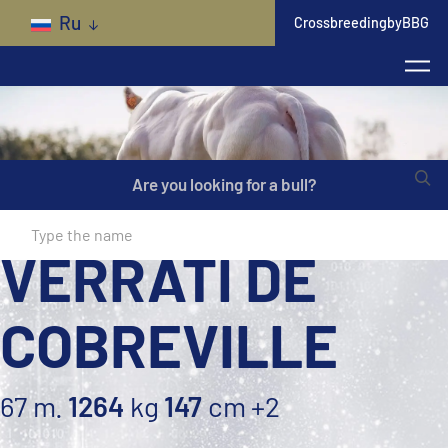
Skip to main content
Ru
CrossbreedingbyBBG
Are you looking for a bull?
VERRATI DE
COBREVILLE
67 m.
1264
kg
147
cm
+2