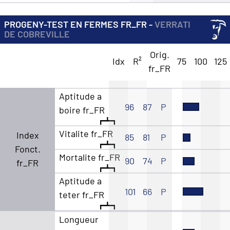
PROGENY-TEST EN FERMES FR_FR -
VERRATI
DE COBREVILLE
Orig.
Idx
R²
75
100
125
fr_FR
Aptitude a
96
87
P
boire fr_FR
Vitalite fr_FR
Index
85
81
P
Fonct.
Mortalite fr_FR
90
74
P
fr_FR
Aptitude a
101
66
P
teter fr_FR
Longueur