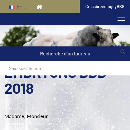
Skip to main content
Fr
CrossbreedingbyBBG
Recherche d’un taureau
EMBRYONS BBB
2018
Madame, Monsieur,