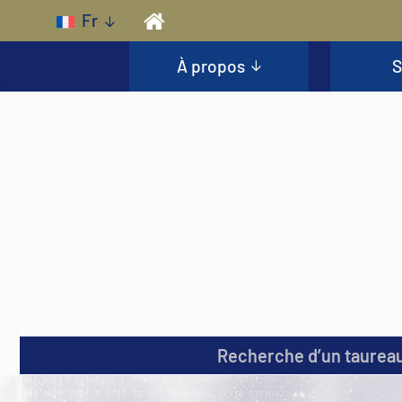
Skip to main content
Fr
À propos
S
Recherche d’un taurea