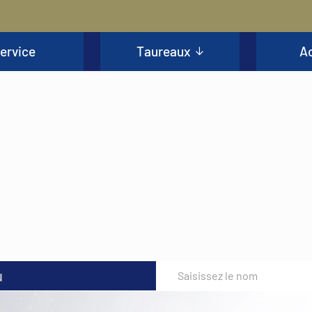
ervice
Taureaux
Ac
u