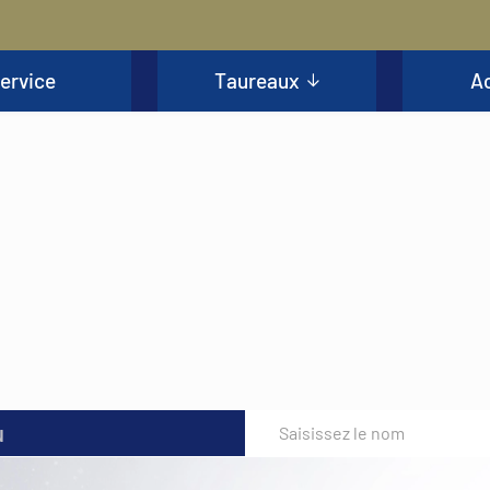
ervice
Taureaux
Ac
u