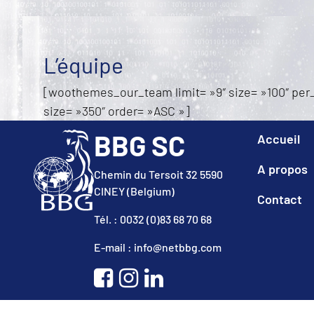
L’équipe
[woothemes_our_team limit= »9″ size= »100″ per
size= »350″ order= »ASC »]
BBG SC
Accueil
A propos
Chemin du Tersoit 32 5590
CINEY (Belgium)
Contact
Tél. : 0032 (0)83 68 70 68
E-mail : info@netbbg.com