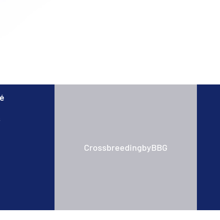
té
s
CrossbreedingbyBBG