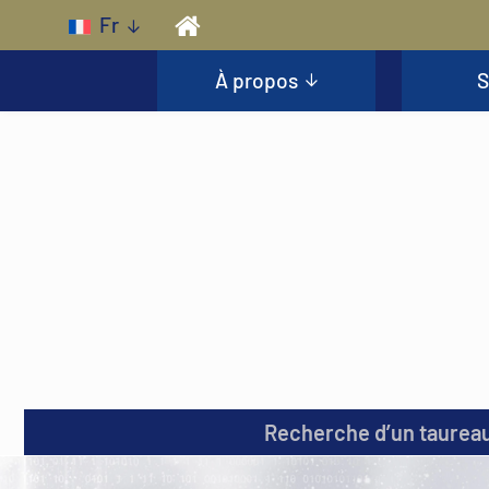
Skip to main content
Fr
À propos
S
Recherche d’un taurea