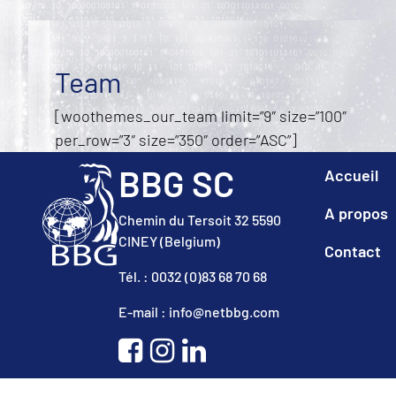
Team
[woothemes_our_team limit=”9″ size=”100″
per_row=”3″ size=”350″ order=”ASC”]
BBG SC
Accueil
A propos
Chemin du Tersoit 32 5590
CINEY (Belgium)
Contact
Tél. : 0032 (0)83 68 70 68
E-mail : info@netbbg.com