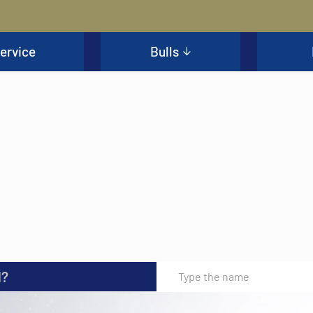
ervice
Bulls
l?