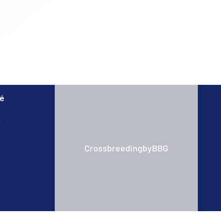
té
s
CrossbreedingbyBBG