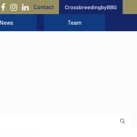
Contact
CrossbreedingbyBBG
News
Team