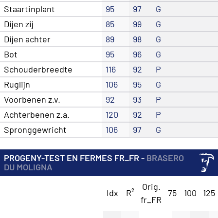
Staartinplant
95
97
G
Dijen zij
85
99
G
Dijen achter
89
98
G
Bot
95
96
G
Schouderbreedte
116
92
P
Ruglijn
106
95
G
Voorbenen z.v.
92
93
P
Achterbenen z.a.
120
92
P
Spronggewricht
106
97
G
PROGENY-TEST EN FERMES FR_FR -
BRASERO
DU MOLIGNA
Orig.
Idx
R²
75
100
125
fr_FR