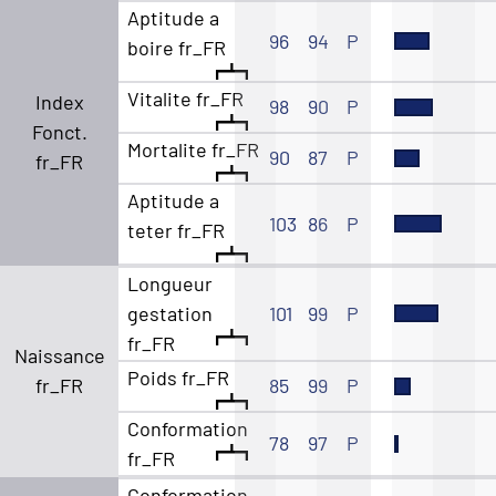
Aptitude a
96
94
P
boire fr_FR
Vitalite fr_FR
Index
98
90
P
Fonct.
Mortalite fr_FR
90
87
P
fr_FR
Aptitude a
103
86
P
teter fr_FR
Longueur
gestation
101
99
P
fr_FR
Naissance
Poids fr_FR
fr_FR
85
99
P
Conformation
78
97
P
fr_FR
Conformation