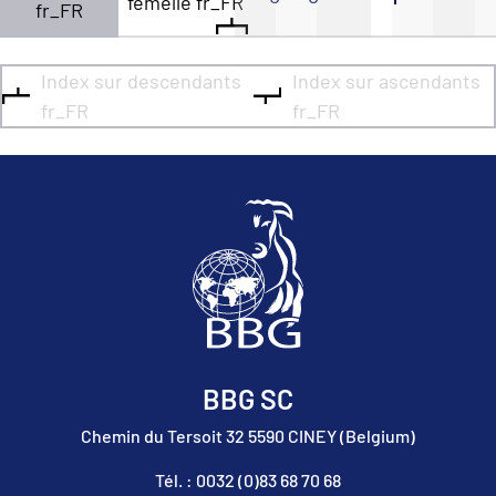
femelle fr_FR
fr_FR
Index sur descendants
Index sur ascendants
fr_FR
fr_FR
BBG SC
Chemin du Tersoit 32 5590 CINEY (Belgium)
Tél. : 0032 (0)83 68 70 68