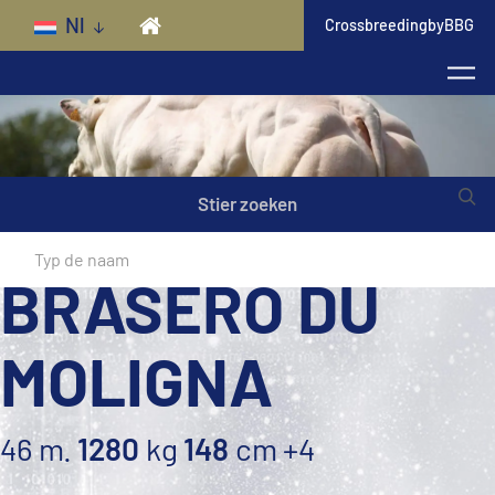
Skip to main content
Nl
CrossbreedingbyBBG
Stier zoeken
BRASERO DU
MOLIGNA
46 m.
1280
kg
148
cm
+4