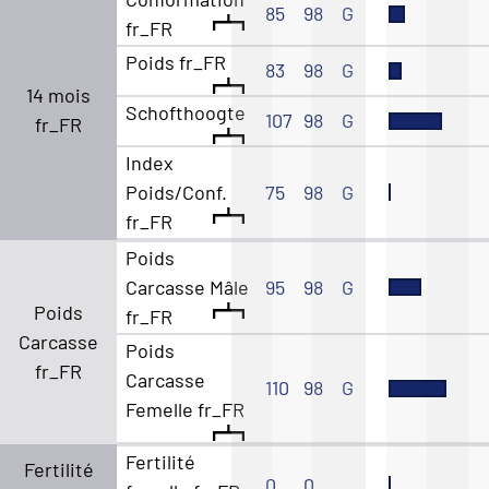
85
98
G
fr_FR
Poids fr_FR
83
98
G
14 mois
Schofthoogte
107
98
G
fr_FR
Index
Poids/Conf.
75
98
G
fr_FR
Poids
Carcasse Mâle
95
98
G
Poids
fr_FR
Carcasse
Poids
fr_FR
Carcasse
110
98
G
Femelle fr_FR
Fertilité
Fertilité
0
0