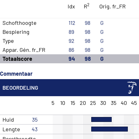
2
Idx
R
Orig. fr_FR
Schofthoogte
112
98
G
Bespiering
89
98
G
Type
92
98
G
Appar. Gén. fr_FR
86
98
G
Totaalscore
94
98
G
Commentaar
BEOORDELING
5
10
15
20
25
30
35
40
45
Huid
35
Lengte
43
Borstbreedte