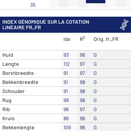
35
INDEX GÉNOMIQUE SUR LA COTATION
LINÉAIRE FR_FR
2
Idx
R
Orig. fr_FR
Huid
93
96
G
Lengte
112
97
G
Borstbreedte
91
97
G
Bekkenbreedte
91
98
G
Schouder
91
98
G
Rug
99
98
G
Rib
96
97
G
Kruis
86
98
G
Bekkenlengte
109
96
G