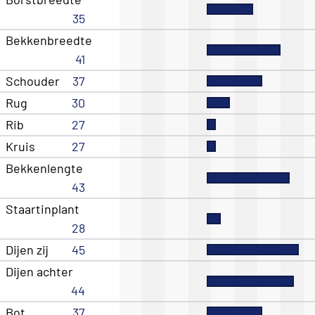
35
Bekkenbreedte
41
Schouder
37
Rug
30
Rib
27
Kruis
27
Bekkenlengte
43
Staartinplant
28
Dijen zij
45
Dijen achter
44
Bot
37