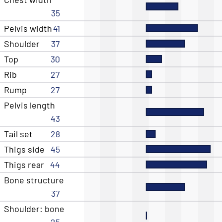
35
Pelvis width
41
Shoulder
37
Top
30
Rib
27
Rump
27
Pelvis length
43
Tail set
28
Thigs side
45
Thigs rear
44
Bone structure
37
Shoulder: bone
25