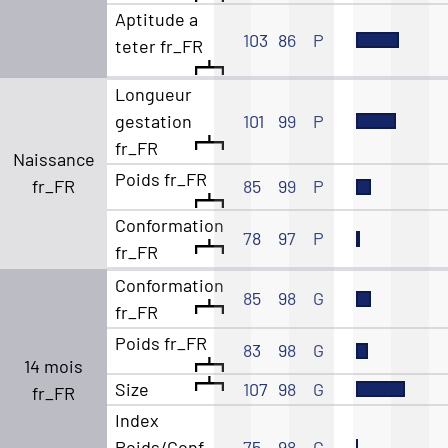
Aptitude a
103
86
P
teter fr_FR
Longueur
gestation
101
99
P
fr_FR
Naissance
Poids fr_FR
fr_FR
85
99
P
Conformation
78
97
P
fr_FR
Conformation
85
98
G
fr_FR
Poids fr_FR
83
98
G
14 mois
Size
107
98
G
fr_FR
Index
Poids/Conf.
75
98
G