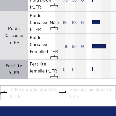
fr_FR
Poids
Carcasse Mâle
95
98
G
Poids
fr_FR
Carcasse
Poids
fr_FR
Carcasse
110
98
G
Femelle fr_FR
Fertilité
Fertilité
0
0
femelle fr_FR
fr_FR
Index sur descendants
Index sur ascendants
fr_FR
fr_FR