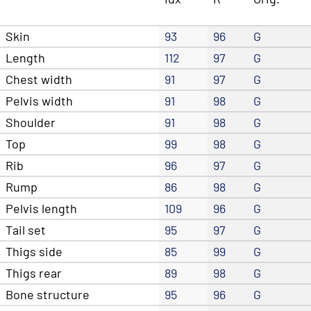
Skin
93
96
G
Length
112
97
G
Chest width
91
97
G
Pelvis width
91
98
G
Shoulder
91
98
G
Top
99
98
G
Rib
96
97
G
Rump
86
98
G
Pelvis length
109
96
G
Tail set
95
97
G
Thigs side
85
99
G
Thigs rear
89
98
G
Bone structure
95
96
G