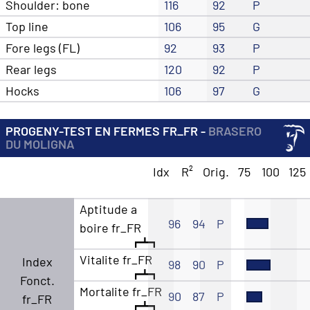
Shoulder: bone
116
92
P
Top line
106
95
G
Fore legs (FL)
92
93
P
Rear legs
120
92
P
Hocks
106
97
G
PROGENY-TEST EN FERMES FR_FR -
BRASERO
DU MOLIGNA
Idx
R²
Orig.
75
100
125
Aptitude a
96
94
P
boire fr_FR
Vitalite fr_FR
Index
98
90
P
Fonct.
Mortalite fr_FR
90
87
P
fr_FR