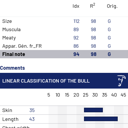
2
Idx
R
Orig.
Size
112
98
G
Muscula
89
98
G
Meaty
92
98
G
Appar. Gén. fr_FR
86
98
G
Final note
94
98
G
Comments
LINEAR CLASSIFICATION OF THE BULL
5
10
15
20
25
30
35
40
45
Skin
35
Length
43
Chest width