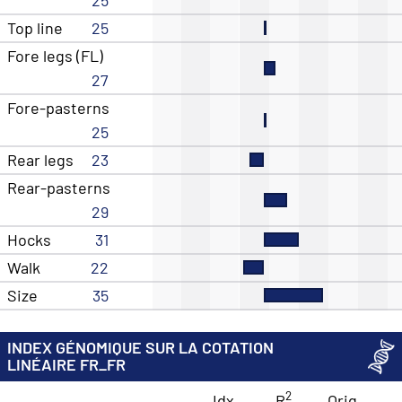
Top line
25
Fore legs (FL)
27
Fore-pasterns
25
Rear legs
23
Rear-pasterns
29
Hocks
31
Walk
22
Size
35
INDEX GÉNOMIQUE SUR LA COTATION
LINÉAIRE FR_FR
2
Idx
R
Orig.