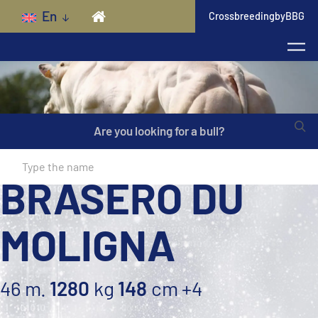
Skip to main content
En
CrossbreedingbyBBG
Are you looking for a bull?
BRASERO DU
MOLIGNA
46 m.
1280
kg
148
cm
+4