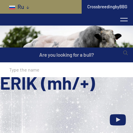
Skip to main content
Ru
CrossbreedingbyBBG
Are you looking for a bull?
ERIK (mh/+)