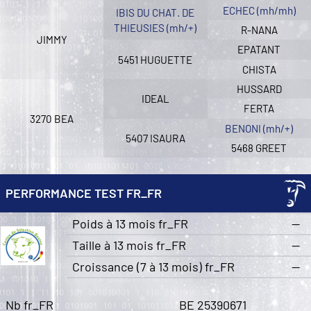
ECHEC (mh/mh)
IBIS DU CHAT. DE
THIEUSIES (mh/+)
R-NANA
JIMMY
EPATANT
5451 HUGUETTE
CHISTA
HUSSARD
IDEAL
FERTA
3270 BEA
BENONI (mh/+)
5407 ISAURA
5468 GREET
PERFORMANCE TEST FR_FR
Poids à 13 mois fr_FR
—
Taille à 13 mois fr_FR
—
Croissance (7 à 13 mois) fr_FR
—
Nb fr_FR
BE 25390671