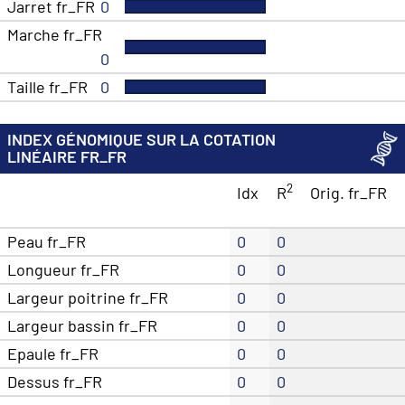
Jarret fr_FR
0
Marche fr_FR
0
Taille fr_FR
0
INDEX GÉNOMIQUE SUR LA COTATION
LINÉAIRE FR_FR
2
Idx
R
Orig. fr_FR
Peau fr_FR
0
0
Longueur fr_FR
0
0
Largeur poitrine fr_FR
0
0
Largeur bassin fr_FR
0
0
Epaule fr_FR
0
0
Dessus fr_FR
0
0