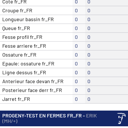
Cote fr_FR
0
0
Croupe fr_FR
0
0
Longueur bassin fr_FR
0
0
Queue fr_FR
0
0
Fesse profil fr_FR
0
0
Fesse arriere fr_FR
0
0
Ossature fr_FR
0
0
Epaule: ossature fr_FR
0
0
Ligne dessus fr_FR
0
0
Anterieur face devan fr_FR
0
0
Posterieur face derr fr_FR
0
0
Jarret fr_FR
0
0
PROGENY-TEST EN FERMES FR_FR -
ERIK
(MH/+)