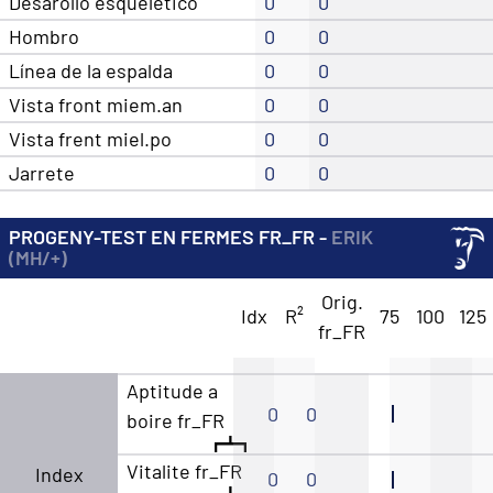
Desarollo esqueletico
0
0
Hombro
0
0
Línea de la espalda
0
0
Vista front miem.an
0
0
Vista frent miel.po
0
0
Jarrete
0
0
PROGENY-TEST EN FERMES FR_FR -
ERIK
(MH/+)
Orig.
Idx
R²
75
100
125
fr_FR
Aptitude a
0
0
boire fr_FR
Vitalite fr_FR
Index
0
0