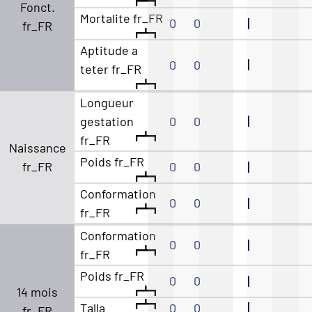
Fonct.
Mortalite fr_FR
0
0
fr_FR
Aptitude a
0
0
teter fr_FR
Longueur
gestation
0
0
fr_FR
Naissance
Poids fr_FR
fr_FR
0
0
Conformation
0
0
fr_FR
Conformation
0
0
fr_FR
Poids fr_FR
0
0
14 mois
Talla
0
0
fr_FR