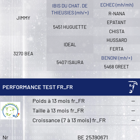
ECHEC (mh/mh)
IBIS DU CHAT. DE
THIEUSIES (mh/+)
R-NANA
JIMMY
EPATANT
5451 HUGUETTE
CHISTA
HUSSARD
IDEAL
FERTA
3270 BEA
BENONI (mh/+)
5407 ISAURA
5468 GREET
PERFORMANCE TEST FR_FR
Poids à 13 mois fr_FR
—
Taille à 13 mois fr_FR
—
Croissance (7 à 13 mois) fr_FR
—
Nr
BE 25390671