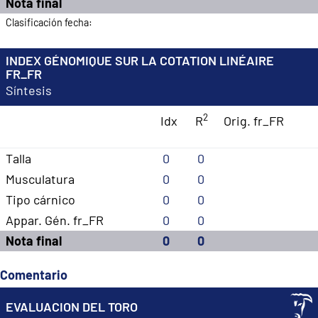
Nota final
Clasificación fecha:
INDEX GÉNOMIQUE SUR LA COTATION LINÉAIRE
FR_FR
Síntesis
2
Idx
R
Orig. fr_FR
Talla
0
0
Musculatura
0
0
Tipo cárnico
0
0
Appar. Gén. fr_FR
0
0
Nota final
0
0
Comentario
EVALUACION DEL TORO