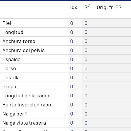
2
Idx
R
Orig. fr_FR
Piel
0
0
Longitud
0
0
Anchura torso
0
0
Anchura del pelvis
0
0
Espalda
0
0
Dorso
0
0
Costilla
0
0
Grupa
0
0
Longitud de la cader
0
0
Punto inserción rabo
0
0
Nalga perfil
0
0
Nalga vista trasera
0
0