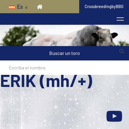
Skip to main content
Es
CrossbreedingbyBBG
Buscar un toro
ERIK (mh/+)