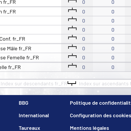
n fr_FR
0
0
n fr_FR
0
0
0
0
0
0
Conf. fr_FR
0
0
se Mâle fr_FR
0
0
se Femelle fr_FR
0
0
elle fr_FR
0
0
Index sur descendants fr_FR
Index sur ascendants 
BBG
Politique de confidentiali
International
Configuration des cookie
Taureaux
Mentions légales