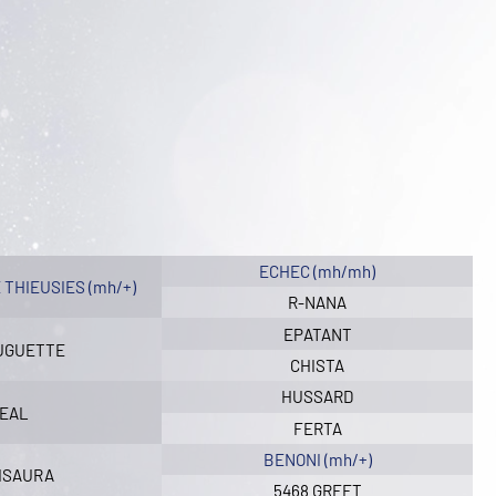
ECHEC (mh/mh)
E THIEUSIES (mh/+)
R-NANA
EPATANT
HUGUETTE
CHISTA
HUSSARD
DEAL
FERTA
BENONI (mh/+)
 ISAURA
5468 GREET