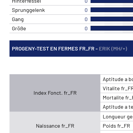
Hinterfessel
0
Sprunggelenk
0
Gang
0
Größe
0
PROGENY-TEST EN FERMES FR_FR -
ERIK (MH/+)
Aptitude a b
Vitalite fr_F
Index Fonct. fr_FR
Mortalite fr
Aptitude a t
Longueur ge
Naissance fr_FR
Poids fr_FR