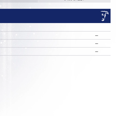
—
—
R
—