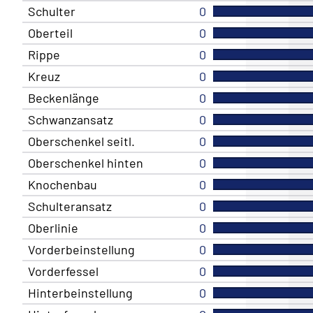
Schulter
0
Oberteil
0
Rippe
0
Kreuz
0
Beckenlänge
0
Schwanzansatz
0
Oberschenkel seitl.
0
Oberschenkel hinten
0
Knochenbau
0
Schulteransatz
0
Oberlinie
0
Vorderbeinstellung
0
Vorderfessel
0
Hinterbeinstellung
0