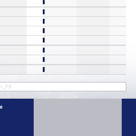
fr_FR
té
s