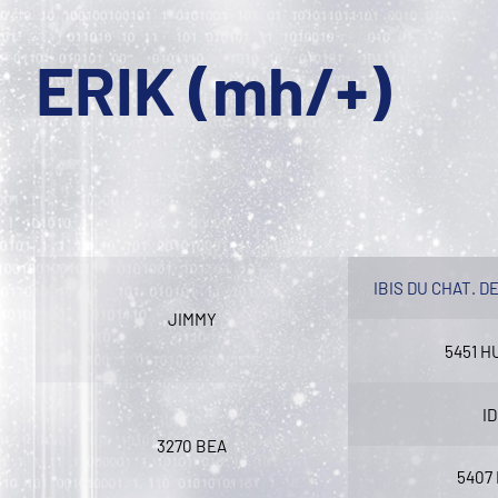
ERIK (mh/+)
IBIS DU CHAT. D
JIMMY
5451 
I
3270 BEA
5407