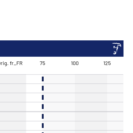
rig. fr_FR
75
100
125