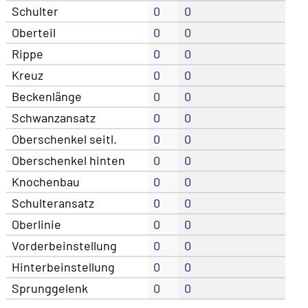
Schulter
0
0
Oberteil
0
0
Rippe
0
0
Kreuz
0
0
Beckenlänge
0
0
Schwanzansatz
0
0
Oberschenkel seitl.
0
0
Oberschenkel hinten
0
0
Knochenbau
0
0
Schulteransatz
0
0
Oberlinie
0
0
Vorderbeinstellung
0
0
Hinterbeinstellung
0
0
Sprunggelenk
0
0