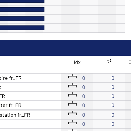
Idx
R²
O
oire fr_FR
0
0
R
0
0
_FR
0
0
eter fr_FR
0
0
station fr_FR
0
0
0
0