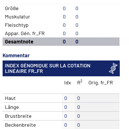
Größe
0
0
Muskulatur
0
0
Fleischtyp
0
0
Appar. Gén. fr_FR
0
0
Gesamtnote
0
0
Kommentar
INDEX GÉNOMIQUE SUR LA COTATION
LINÉAIRE FR_FR
2
Idx
R
Orig. fr_FR
Haut
0
0
Länge
0
0
Brustbreite
0
0
Beckenbreite
0
0