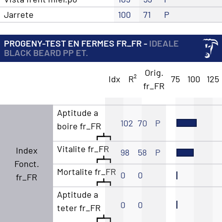
Jarrete
100
71
P
PROGENY-TEST EN FERMES FR_FR -
IDEALE
BLACK BEARD PP ET.
Orig.
Idx
R²
75
100
125
fr_FR
Aptitude a
102
70
P
boire fr_FR
Vitalite fr_FR
Index
98
58
P
Fonct.
Mortalite fr_FR
0
0
fr_FR
Aptitude a
0
0
teter fr_FR