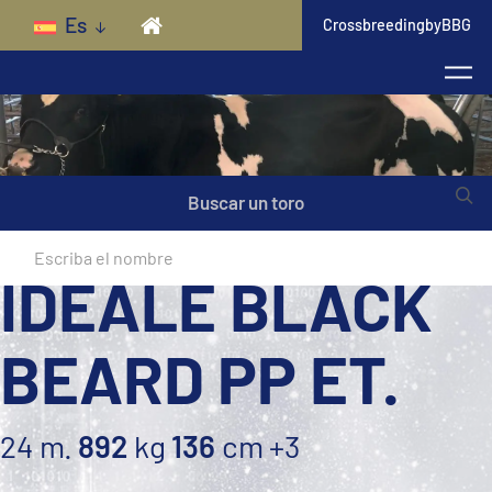
Skip to main content
Es
CrossbreedingbyBBG
Buscar un toro
IDEALE BLACK
BEARD PP ET.
24 m.
892
kg
136
cm
+3