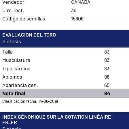
Vendedor
CANADA
Circ.Test.
36
Código de semillas
15606
EVALUACION DEL TORO
Síntesis
Talla
83
Musculatura
83
Tipo cárnico
83
Aplomos
96
Apariencia gen.
65
Nota final
84
Clasificación fecha: 14-06-2018
INDEX GÉNOMIQUE SUR LA COTATION LINÉAIRE
FR_FR
Síntesis