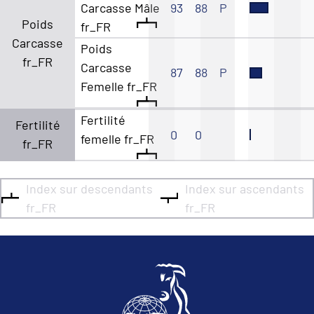
Carcasse Mâle
93
88
P
Poids
fr_FR
Carcasse
Poids
fr_FR
Carcasse
87
88
P
Femelle fr_FR
Fertilité
Fertilité
0
0
femelle fr_FR
fr_FR
Index sur descendants
Index sur ascendants
fr_FR
fr_FR