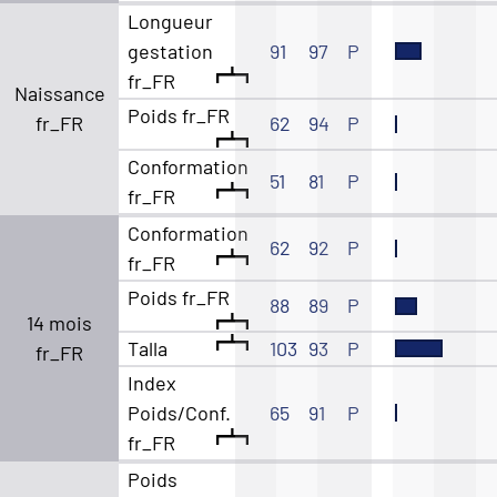
Longueur
gestation
91
97
P
fr_FR
Naissance
Poids fr_FR
fr_FR
62
94
P
Conformation
51
81
P
fr_FR
Conformation
62
92
P
fr_FR
Poids fr_FR
88
89
P
14 mois
Talla
103
93
P
fr_FR
Index
Poids/Conf.
65
91
P
fr_FR
Poids