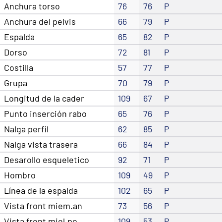
Anchura torso
76
76
P
Anchura del pelvis
66
79
P
Espalda
65
82
P
Dorso
72
81
P
Costilla
57
77
P
Grupa
70
79
P
Longitud de la cader
109
67
P
Punto inserción rabo
65
76
P
Nalga perfil
62
85
P
Nalga vista trasera
66
84
P
Desarollo esqueletico
92
71
P
Hombro
109
49
P
Línea de la espalda
102
65
P
Vista front miem.an
73
56
P
Vista frent miel.po
109
53
P