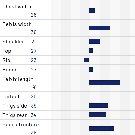
Chest width
28
Pelvis width
36
Shoulder
31
Top
27
Rib
23
Rump
27
Pelvis length
41
Tail set
25
Thigs side
35
Thigs rear
34
Bone structure
38