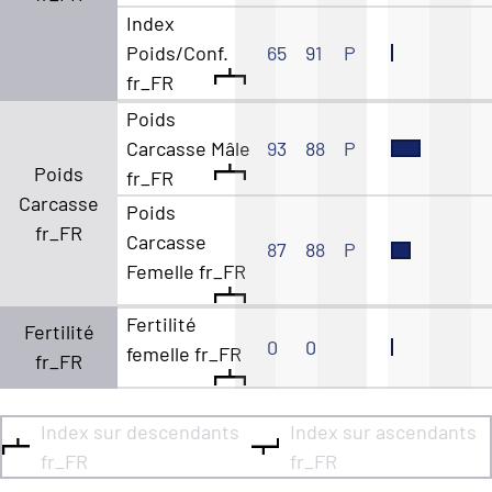
Index
Poids/Conf.
65
91
P
fr_FR
Poids
Carcasse Mâle
93
88
P
Poids
fr_FR
Carcasse
Poids
fr_FR
Carcasse
87
88
P
Femelle fr_FR
Fertilité
Fertilité
0
0
femelle fr_FR
fr_FR
Index sur descendants
Index sur ascendants
fr_FR
fr_FR