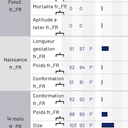
Fonct.
Mortalite fr_FR
0
0
fr_FR
Aptitude a
0
0
teter fr_FR
Longueur
gestation
91
97
P
fr_FR
Naissance
Poids fr_FR
fr_FR
62
94
P
Conformation
51
81
P
fr_FR
Conformation
62
92
P
fr_FR
Poids fr_FR
88
89
P
14 mois
Size
103
93
P
fr_FR