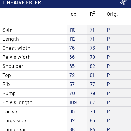
LINÉAIRE FR_FR
2
Idx
R
Orig.
Skin
110
71
P
Length
112
71
P
Chest width
76
76
P
Pelvis width
66
79
P
Shoulder
65
82
P
Top
72
81
P
Rib
57
77
P
Rump
70
79
P
Pelvis length
109
67
P
Tail set
65
76
P
Thigs side
62
85
P
Thigs rear
66
84
P