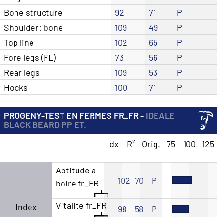
Bone structure
92
71
P
Shoulder: bone
109
49
P
Top line
102
65
P
Fore legs (FL)
73
56
P
Rear legs
109
53
P
Hocks
100
71
P
PROGENY-TEST EN FERMES FR_FR -
IDEALE
BLACK BEARD PP ET.
Idx
R²
Orig.
75
100
125
Aptitude a
102
70
P
boire fr_FR
Vitalite fr_FR
Index
98
58
P