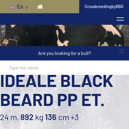
Skip to main content
En
CrossbreedingbyBBG
Are you looking for a bull?
IDEALE BLACK
BEARD PP ET.
24 m.
892
kg
136
cm
+3