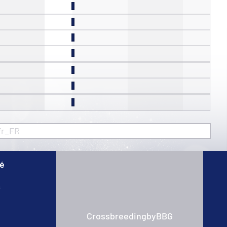
fr_FR
té
s
CrossbreedingbyBBG