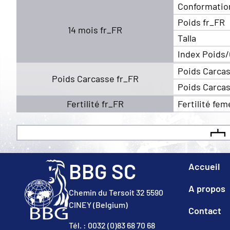
Conformatio
Poids fr_FR
14 mois fr_FR
Talla
Index Poids/
Poids Carcas
Poids Carcasse fr_FR
Poids Carcas
Fertilité fr_FR
Fertilité fem
BBG SC
Accueil
A propos
Chemin du Tersoit 32 5590
CINEY (Belgium)
Contact
Tél. : 0032 (0)83 68 70 68