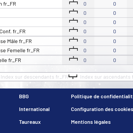
n fr_FR
0
0
0
0
0
0
Conf. fr_FR
0
0
se Mâle fr_FR
0
0
se Femelle fr_FR
0
0
elle fr_FR
0
0
Index sur descendants fr_FR
Index sur ascendants 
BBG
Politique de confidentiali
International
Configuration des cookie
Taureaux
Mentions légales