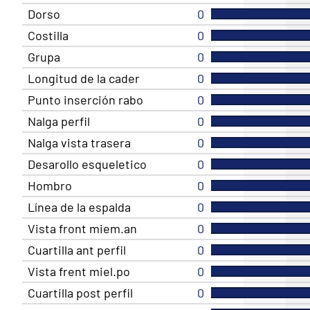
Dorso
0
Costilla
0
Grupa
0
Longitud de la cader
0
Punto inserción rabo
0
Nalga perfil
0
Nalga vista trasera
0
Desarollo esqueletico
0
Hombro
0
Línea de la espalda
0
Vista front miem.an
0
Cuartilla ant perfil
0
Vista frent miel.po
0
Cuartilla post perfil
0