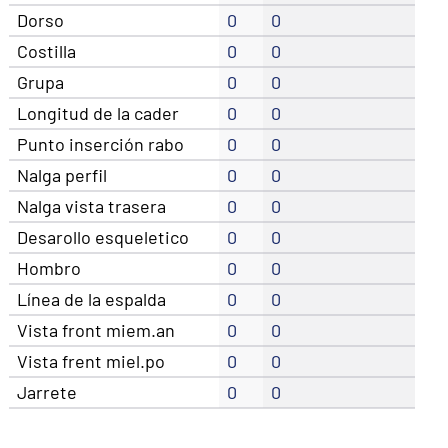
Dorso
0
0
Costilla
0
0
Grupa
0
0
Longitud de la cader
0
0
Punto inserción rabo
0
0
Nalga perfil
0
0
Nalga vista trasera
0
0
Desarollo esqueletico
0
0
Hombro
0
0
Línea de la espalda
0
0
Vista front miem.an
0
0
Vista frent miel.po
0
0
Jarrete
0
0