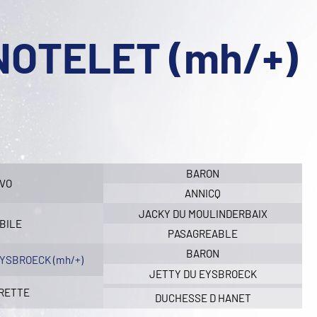
NOTELET (mh/+)
BARON
IVO
ANNICQ
JACKY DU MOULINDERBAIX
BILE
PASAGREABLE
BARON
YSBROECK (mh/+)
JETTY DU EYSBROECK
RETTE
DUCHESSE D HANET