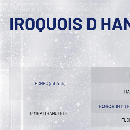
IROQUOIS D HA
ECHEC (mh/mh)
HA
FANFARON DU E
DIMBA D’HANOTELET
FLO