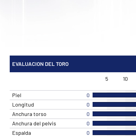
EVALUACION DEL TORO
5
10
Piel
0
Longitud
0
Anchura torso
0
Anchura del pelvis
0
Espalda
0