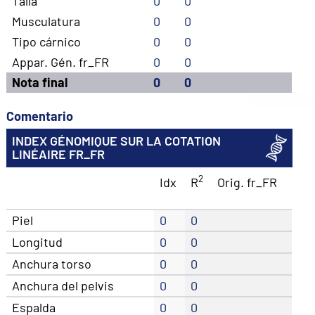
Talla
0
0
Musculatura
0
0
Tipo cárnico
0
0
Appar. Gén. fr_FR
0
0
Nota final
0
0
Comentario
INDEX GÉNOMIQUE SUR LA COTATION
LINÉAIRE FR_FR
2
Idx
R
Orig. fr_FR
Piel
0
0
Longitud
0
0
Anchura torso
0
0
Anchura del pelvis
0
0
Espalda
0
0