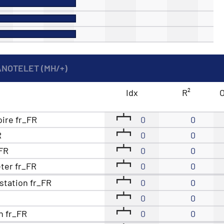
ANOTELET (MH/+)
Idx
R²
O
oire fr_FR
0
0
R
0
0
_FR
0
0
eter fr_FR
0
0
station fr_FR
0
0
0
0
n fr_FR
0
0