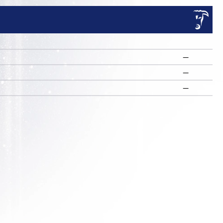
—
—
R
—