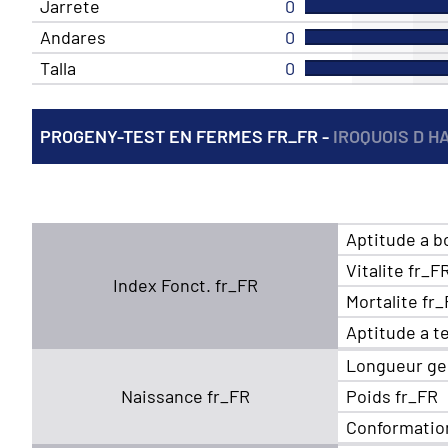
Jarrete
0
Andares
0
Talla
0
PROGENY-TEST EN FERMES FR_FR -
IROQUOIS D H
Aptitude a b
Vitalite fr_F
Index Fonct. fr_FR
Mortalite fr
Aptitude a t
Longueur ge
Naissance fr_FR
Poids fr_FR
Conformatio