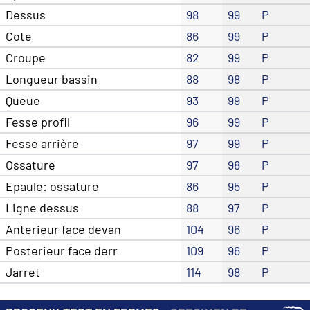
Dessus
98
99
P
Cote
86
99
P
Croupe
82
99
P
Longueur bassin
88
98
P
Queue
93
99
P
Fesse profil
96
99
P
Fesse arrière
97
99
P
Ossature
97
98
P
Epaule: ossature
86
95
P
Ligne dessus
88
97
P
Anterieur face devan
104
96
P
Posterieur face derr
109
96
P
Jarret
114
98
P