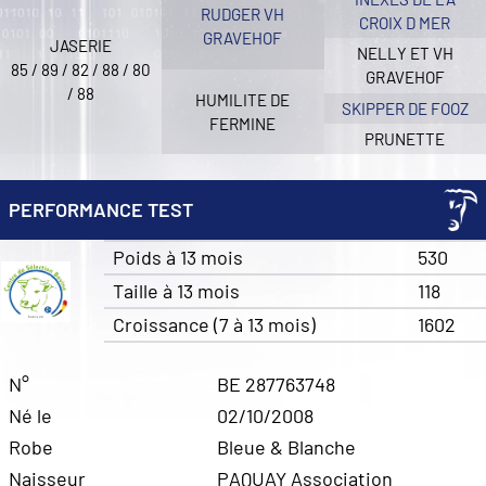
RUDGER VH
CROIX D MER
GRAVEHOF
JASERIE
NELLY ET VH
85 / 89 / 82 / 88 / 80
GRAVEHOF
/ 88
HUMILITE DE
SKIPPER DE FOOZ
FERMINE
PRUNETTE
PERFORMANCE TEST
Poids à 13 mois
530
Taille à 13 mois
118
Croissance (7 à 13 mois)
1602
N°
BE 287763748
Né le
02/10/2008
Robe
Bleue & Blanche
Naisseur
PAQUAY Association