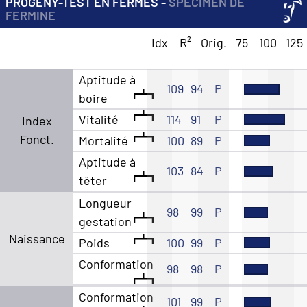
PROGENY-TEST EN FERMES -
SPECIMEN DE
FERMINE
Idx
R²
Orig.
75
100
125
Aptitude à
109
94
P
boire
Vitalité
114
91
P
Index
Fonct.
Mortalité
100
89
P
Aptitude à
103
84
P
têter
Longueur
98
99
P
gestation
Naissance
Poids
100
99
P
Conformation
98
98
P
Conformation
101
99
P