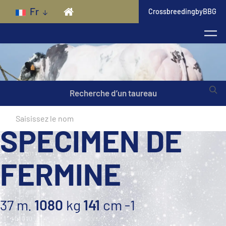
Skip to main content
Fr
CrossbreedingbyBBG
Recherche d’un taureau
SPECIMEN DE
FERMINE
37 m.
1080
kg
141
cm
-1