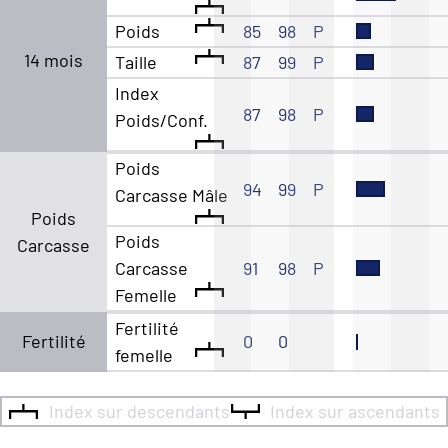
Poids
85
98
P
14 mois
Taille
87
99
P
Index
87
98
P
Poids/Conf.
Poids
94
99
P
Carcasse Mâle
Poids
Poids
Carcasse
Carcasse
91
98
P
Femelle
Fertilité
Fertilité
0
0
femelle
Index sur descendants
Index sur ascendants