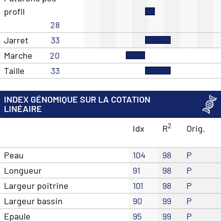
profil
28
Jarret
33
Marche
20
Taille
33
INDEX GÉNOMIQUE SUR LA COTATION
LINÉAIRE
2
Idx
R
Orig.
Peau
104
98
P
Longueur
91
98
P
Largeur poitrine
101
98
P
Largeur bassin
90
99
P
Epaule
95
99
P